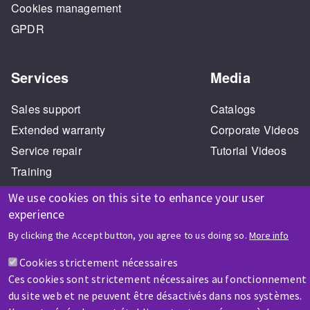
Cookies management
GPDR
Services
Media
Sales support
Catalogs
Extended warranty
Corporate Videos
Service repair
Tutorial Videos
Training
We use cookies on this site to enhance your user
experience
By clicking the Accept button, you agree to us doing so.
More info
Cookies strictement nécessaires
HELP & CONTACT
Ces cookies sont strictement nécessaires au fonctionnement
A question? Information about?
du site web et ne peuvent être désactivés dans nos systèmes.