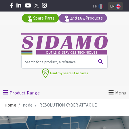
FR
EN
Spare Parts
2nd LIFE
Products
All products by range
Find my
nearest retailer
MACHINERY FOR BUILDING
Product Range
Menu
Angle grinders
Home
node
RÉSOLUTION CYBER ATTAQUE
Petrol saws
Surfaceuses à béton
core-drilling machines
DIAMOND TOOLS