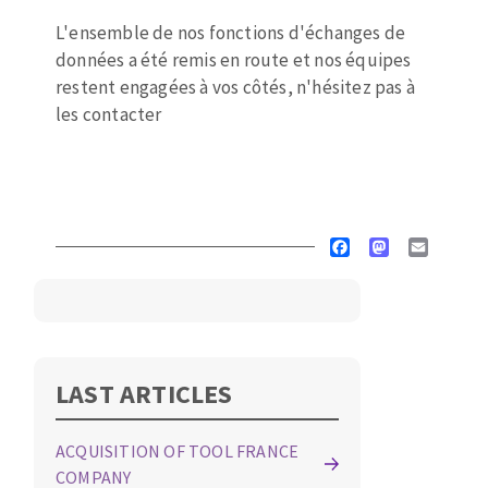
Drill bits
Laying grouts
L'ensemble de nos fonctions d'échanges de
ABRASIVES APPLIED
Router bits
Clean-up
données a été remis en route et nos équipes
restent engagées à vos côtés, n'hésitez pas à
Knives
les contacter
Quick stick sanding disks
Band saw blades
Sanding pad
Sanding belts
Sanding disks
ABRASIVE DISCS
Sanding sheets 230 x 280 mm
Facebook
Mastodon
Email
Sanding pad
Agglomerated abrasive disks
Sanding sponge
Grinding disks
Plateaux supports
LAST ARTICLES
ABRASIVE DISKS
ACQUISITION OF TOOL FRANCE
Flap disks
COMPANY