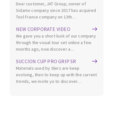
Dear customer, JAT Group, owner of
Cleaning disk
Sidamo company since 2017 has acquired
Fiber disks
Tool France company on 13th…
Flap wheels
NEW CORPORATE VIDEO
CLEAN UP
Mounted Points
We gave you a short look of our company
Brushes
through the visual tour set online a few
Vacuum cleaners
grinding wheels
months ago, now discover a…
Felt wheels
SUCCION CUP PRO GRIP SR
Sanding belts
Materials used by tilers are keep
evolving, then to keep up with the current
Sanding rolls
trends, we invite yo to discover…
MACHINERY FOR METAL WORK
Cutting-off machines
Bandsaws
Drilling machines
Magnetic drilling machines
CUTTING TOOLS
Drill sharpener