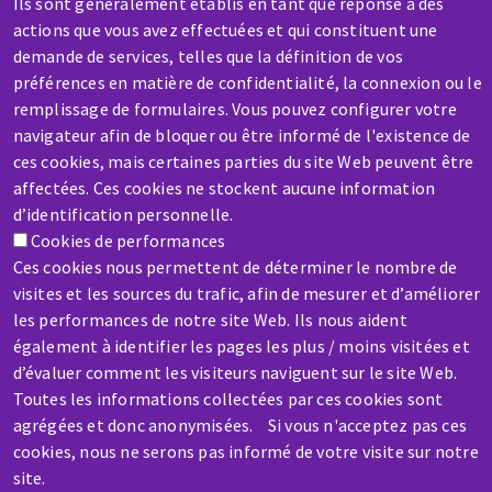
Ils sont généralement établis en tant que réponse à des
actions que vous avez effectuées et qui constituent une
Contact-us
demande de services, telles que la définition de vos
préférences en matière de confidentialité, la connexion ou le
remplissage de formulaires. Vous pouvez configurer votre
navigateur afin de bloquer ou être informé de l'existence de
ces cookies, mais certaines parties du site Web peuvent être
affectées. Ces cookies ne stockent aucune information
SERVICE / REPAIR
d’identification personnelle.
Cookies de performances
A broken machine? Out of order?
Ces cookies nous permettent de déterminer le nombre de
visites et les sources du trafic, afin de mesurer et d’améliorer
Contact-us
les performances de notre site Web. Ils nous aident
également à identifier les pages les plus / moins visitées et
d’évaluer comment les visiteurs naviguent sur le site Web.
Toutes les informations collectées par ces cookies sont
agrégées et donc anonymisées. Si vous n'acceptez pas ces
cookies, nous ne serons pas informé de votre visite sur notre
Skip
site.