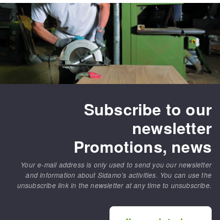
Bench grinders
Circular Saw blades
Sanders
Band saw blades
engine lathes
Annular cutter
Tables
Forets métaux
Subscribe to our
newsletter
Promotions, news
Your e-mail address is only used to send you our newsletter
and information about Sidamo's activities. You can use the
unsubscribe link in the newsletter at any time to unsubscribe.