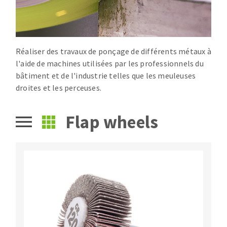
Drill bits
Laying grouts
ABRASIVES APPLIED
Router bits
Clean-up
Knives
Réaliser des travaux de ponçage de différents métaux à
Quick stick sanding disks
Band saw blades
l'aide de machines utilisées par les professionnels du
Sanding pad
bâtiment et de l'industrie telles que les meuleuses
Sanding belts
droites et les perceuses.
Sanding disks
ABRASIVE DISCS
Sanding sheets 230 x 280 mm
Flap wheels
Sanding pad
Agglomerated abrasive disks
Sanding sponge
Grinding disks
Plateaux supports
ABRASIVE DISKS
Flap disks