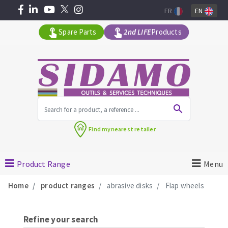
FR
EN
Spare Parts
2nd LIFE
Products
All products by range
Find my
nearest retailer
MACHINERY FOR BUILDING
Product Range
Menu
Angle grinders
Home
product ranges
abrasive disks
Flap wheels
Petrol saws
Surfaceuses à béton
core-drilling machines
Refine your search
DIAMOND TOOLS