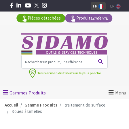
FR
EN
Pièces détachées
Produits
2nde VIE
Tous les produits par gamme
Trouver mon
distributeur le plus proche
MACHINES POUR LE BATIMENT
Meuleuses angulaires
Gammes Produits
Menu
Découpeuses
Accueil
Gamme Produits
traitement de surface
Surfaceuses à béton
Roues à lamelles
Carotteuses
OUTILS DIAMANTÉS
Coupe carreaux manuels