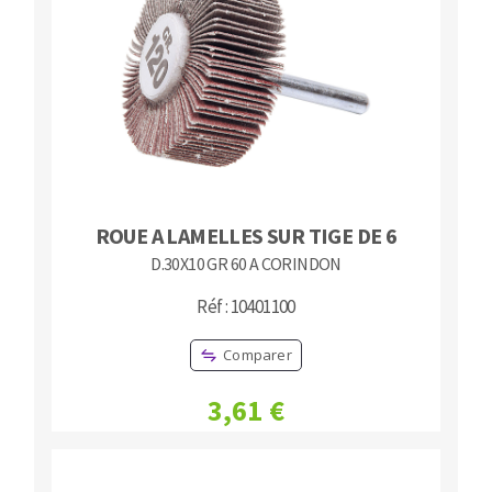
Fraises scies
Ponceuses
Rubans
Tours à métaux
Fraise HSS
Tables
Forets métaux
ROUE A LAMELLES SUR TIGE DE 6
D.30X10 GR 60 A CORINDON
Réf : 10401100
Comparer
3,61 €