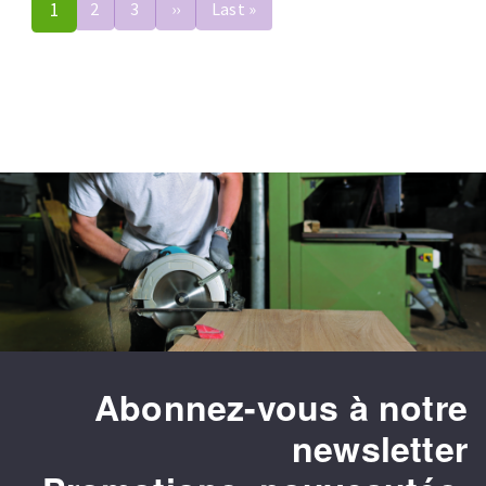
Pagination
1
2
3
››
Page
Last »
Dernière
suivante
page
Abonnez-vous à notre
newsletter