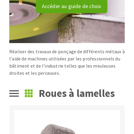
Disque intissé
Accéder au guide de choix
Disques fibre
Roues à lamelles
NETTOYAGE
Meules sur tige
Brosses
Aspirateurs
Meules de tourets
Feutres à polir
Réaliser des travaux de ponçage de différents métaux à
l'aide de machines utilisées par les professionnels du
Bandes sans fin
bâtiment et de l'industrie telles que les meuleuses
Rouleaux d'atelier
droites et les perceuses.
MACHINES POUR LE TRAVAIL DU MÉTAL
Roues à lamelles
Tronçonneuses
Scies à ruban
Perceuses
Perceuses magnétiques
OUTILS COUPANTS
Affuteurs de forets
Tourets