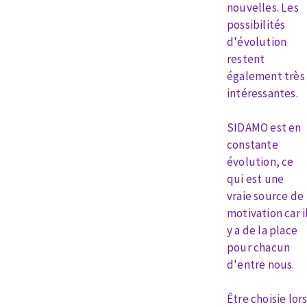
nouvelles. Les
Cleaning disk
possibilités
Fiber disks
d'évolution
Flap wheels
restent
CLEAN UP
Mounted Points
également très
Brushes
intéressantes.
Vacuum cleaners
grinding wheels
SIDAMO est en
Felt wheels
constante
Sanding belts
évolution, ce
Sanding rolls
qui est une
MACHINERY FOR METAL WORK
vraie source de
motivation car i
Cutting-off machines
y a de la place
Bandsaws
pour chacun
Drilling machines
d'entre nous.
Magnetic drilling machines
CUTTING TOOLS
Drill sharpener
Être choisie lor