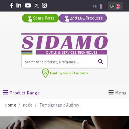
FR
EN
Spare Parts
2nd LIFE
Products
All products by range
Find my
nearest retailer
MACHINERY FOR BUILDING
Product Range
Menu
Angle grinders
Home
node
Temoignage d'Audrey
Petrol saws
Surfaceuses à béton
core-drilling machines
DIAMOND TOOLS