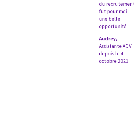
du recrutemen
Bench grinders
fut pour moi
Circular Saw blades
Sanders
une belle
Band saw blades
engine lathes
opportunité.
Annular cutter
Tables
Forets métaux
Audrey,
Assistante ADV
depuis le 4
octobre 2021