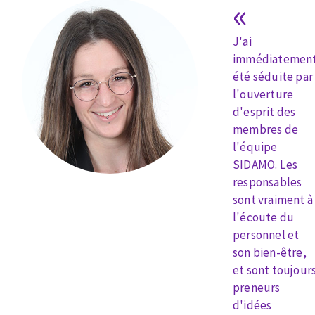
«
Drill bits
Laying grouts
ABRASIVES APPLIED
Router bits
Clean-up
J'ai
Knives
immédiatemen
Quick stick sanding disks
Band saw blades
été séduite par
l'ouverture
Sanding pad
d'esprit des
Sanding belts
membres de
Sanding disks
l'équipe
ABRASIVE DISCS
Sanding sheets 230 x 280 mm
SIDAMO. Les
Sanding pad
responsables
Agglomerated abrasive disks
Sanding sponge
sont vraiment à
Grinding disks
Plateaux supports
l'écoute du
personnel et
son bien-être,
ABRASIVE DISKS
et sont toujour
preneurs
d'idées
Flap disks