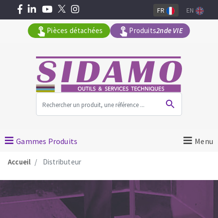
FR
EN
Pièces détachées
Produits
2nde VIE
Tous les produits par gamme
MACHINES POUR LE BATIMENT
Gammes Produits
Menu
Meuleuses angulaires
Accueil
Distributeur
Découpeuses
Surfaceuses à béton
Carotteuses
OUTILS DIAMANTÉS
Coupe carreaux manuels