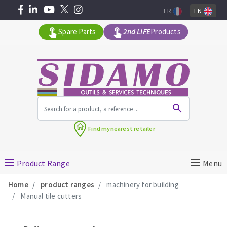
FR
EN
Spare Parts
2nd LIFE
Products
All products by range
Find my
nearest retailer
MACHINERY FOR BUILDING
Product Range
Menu
Angle grinders
Home
product ranges
machinery for building
Petrol saws
Manual tile cutters
Surfaceuses à béton
core-drilling machines
DIAMOND TOOLS