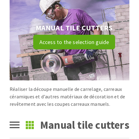
Drill bits
Laying grouts
ABRASIVES APPLIED
Router bits
Clean-up
Knives
MANUAL TILE CUTTERS
Quick stick sanding disks
Band saw blades
Access to the selection guide
Sanding pad
Sanding belts
Sanding disks
ABRASIVE DISCS
Sanding sheets 230 x 280 mm
Sanding pad
Agglomerated abrasive disks
Sanding sponge
Réaliser la découpe manuelle de carrelage, carreaux
Grinding disks
Plateaux supports
céramiques et d'autres matériaux de décoration et de
revêtement avec les coupes carreaux manuels.
ABRASIVE DISKS
Manual tile cutters
Flap disks