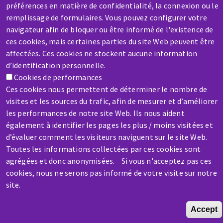
SERVICE / REPAIR
préférences en matière de confidentialité, la connexion ou le
A broken machine? Out of order?
remplissage de formulaires. Vous pouvez configurer votre
navigateur afin de bloquer ou être informé de l'existence de
ces cookies, mais certaines parties du site Web peuvent être
Contact-us
affectées. Ces cookies ne stockent aucune information
d’identification personnelle.
Cookies de performances
Ces cookies nous permettent de déterminer le nombre de
visites et les sources du trafic, afin de mesurer et d’améliorer
les performances de notre site Web. Ils nous aident
Skip
également à identifier les pages les plus / moins visitées et
to
d’évaluer comment les visiteurs naviguent sur le site Web.
main
Toutes les informations collectées par ces cookies sont
content
agrégées et donc anonymisées. Si vous n'acceptez pas ces
cookies, nous ne serons pas informé de votre visite sur notre
site.
Accept