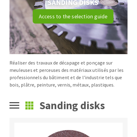
SANDING DISKS
Drill bits
Laying grouts
ABRASIVES APPLIED
Access to the selection guide
Router bits
Clean-up
Knives
Quick stick sanding disks
Band saw blades
Sanding pad
Sanding belts
Sanding disks
Réaliser des travaux de décapage et ponçage sur
ABRASIVE DISCS
Sanding sheets 230 x 280 mm
meuleuses et perceuses des matériaux utilisés par les
Sanding pad
professionnels du bâtiment et de l'industrie tels que
Agglomerated abrasive disks
Sanding sponge
bois, plâtre, peinture, vernis, métaux, plastiques.
Grinding disks
Plateaux supports
Sanding disks
ABRASIVE DISKS
Flap disks