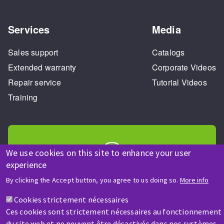
Services
Media
Sales support
Catalogs
Extended warranty
Corporate Videos
Repair service
Tutorial Videos
Training
We use cookies on this site to enhance your user
experience
HELP & CONTACT
By clicking the Accept button, you agree to us doing so.
More info
A question? Information about?
Cookies strictement nécessaires
Ces cookies sont strictement nécessaires au fonctionnement
Contact-us
du site web et ne peuvent être désactivés dans nos systèmes.