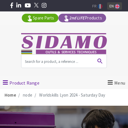
FR
EN
Spare Parts
2nd LIFE
Products
All products by range
MACHINERY FOR BUILDING
Product Range
Menu
Home
node
Worldskills Lyon 2024 - Saturday Day
Angle grinders
Petrol saws
Surfaceuses à béton
core-drilling machines
DIAMOND TOOLS