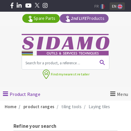
FR
EN
Spare Parts
2nd LIFE
Products
All products by range
Find my
nearest retailer
MACHINERY FOR BUILDING
Product Range
Menu
Angle grinders
Home
product ranges
tiling tools
Laying tiles
Petrol saws
Surfaceuses à béton
core-drilling machines
Refine your search
DIAMOND TOOLS