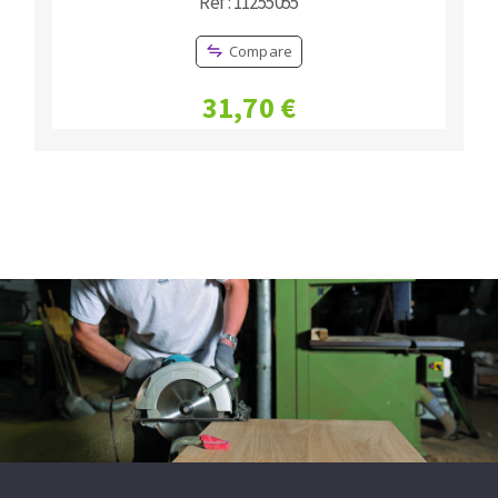
Réf : 11255055
Compare
31,70 €