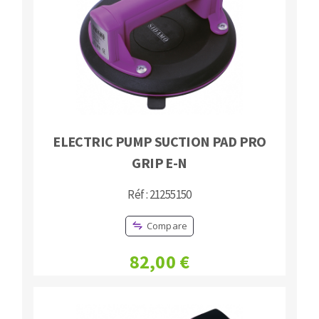
Bench grinders
Circular Saw blades
Sanders
Band saw blades
engine lathes
Annular cutter
Tables
Forets métaux
ELECTRIC PUMP SUCTION PAD PRO
GRIP E-N
Réf : 21255150
Compare
82,00 €