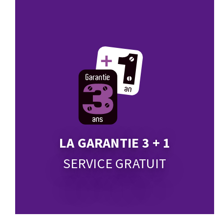
Eponges abrasive
DISQUES ABRASIFS
TRAI
Disques abrasifs agglomérés
Disques à la
Meules d'ébarbage
Disque intiss
Disques fibr
Roues à lam
LA GARANTIE 3 + 1
Meules sur t
SERVICE GRATUIT
Brosses
Meules de t
Feutres à pol
Bandes sans 
Rouleaux d'a