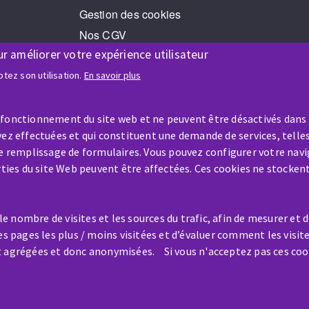
Gestion des cookies
Nos CGV
ur améliorer votre expérience utilisateur
RGPD
Jeux Concours
tez son utilisation.
En savoir plus
 fonctionnement du site web et ne peuvent être désactivés dans
ez effectuées et qui constituent une demande de services, telles
le remplissage de formulaires. Vous pouvez configurer votre navi
arties du site Web peuvent être affectées. Ces cookies ne stocken
AIDE & CONTACT
Une question ? Un renseigneme
 nombre de visites et les sources du trafic, afin de mesurer et 
?
es pages les plus / moins visitées et d’évaluer comment les visit
t agrégées et donc anonymisées. Si vous n'acceptez pas ces coo
Contactez-nous