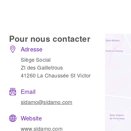
Pour nous
contacter
Adresse
Fraises scies
Siège Social
Rubans
ZI des Gailletrous
Fraise HSS
41260 La Chaussée St Victor
Forets métaux
Email
sidamo@sidamo.com
Website
www.sidamo.com