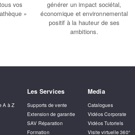
 tous vos
générer un impact sociétal,
iathèque »
économique et environnemental
positif à la hauteur de ses
ambitions.
Les Services
Media
e A à Z
Supports de vente
Catalogues
o
Extension de garantie
Vidéos Corporate
SAV Réparation
Vidéos Tutoriels
Formation
Visite virtuelle 360°