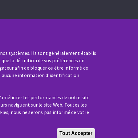
 nos systèmes. Ils sont généralement établis
 que la définition de vos préférences en
gateur afin de bloquer ou être informé de
t aucune information d’identification
SAV / RÉPARATION
nt
Une machine cassée ? En panne
d’améliorer les performances de notre site
?
eurs naviguent sur le site Web. Toutes les
kies, nous ne serons pas informé de votre
Contactez-nous
Tout Accepter
Retirer le cons