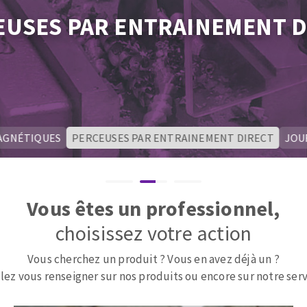
tées à profil
Système auto-nivelant à cale
EUSES PAR ENTRAINEMENT D
melles diamantés
Système auto-nivelant à vis
Pose des joints
Nettoyage
AGNÉTIQUES
PERCEUSES PAR ENTRAINEMENT DIRECT
JOU
ABRASIFS APPLIQUÉS
Vous êtes un professionnel,
choisissez votre action
Vous cherchez un produit ? Vous en avez déjà un ?
lez vous renseigner sur nos produits ou encore sur notre serv