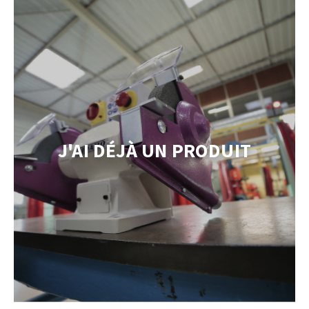
TEMENT DE SURFACE
NETTOYAGE
melles
Aspirateurs
J'AI DÉJÀ UN PRODUIT
é
e
elles
ige
ourets
ir
fin
telier