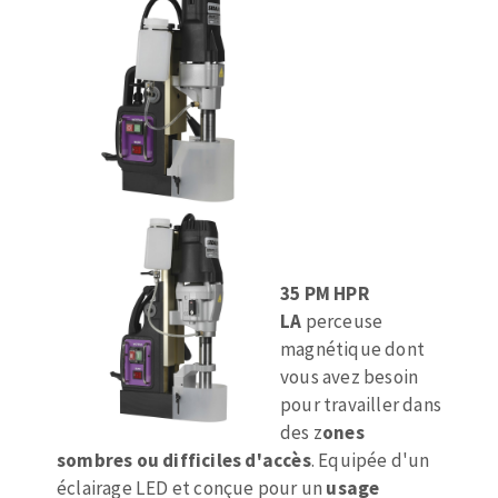
Fraises scies
Ponceuses
Rubans
Tours à métaux
Fraise HSS
Tables
Forets métaux
35 PM HPR
LA
perceuse
magnétique dont
vous avez besoin
pour travailler dans
des z
ones
sombres ou difficiles d'accès
. Equipée d'un
éclairage LED et conçue pour un
usage