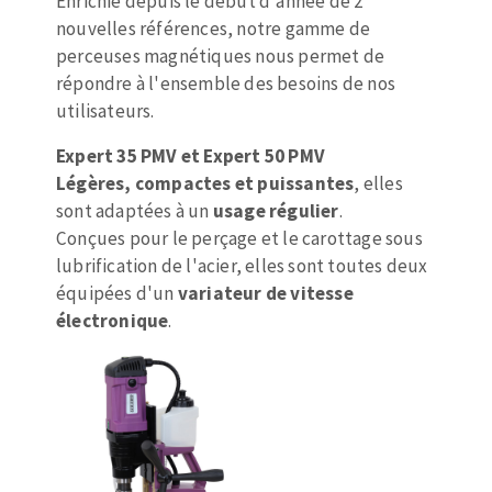
Enrichie depuis le début d'année de 2
Mèches
Pose des joints
nouvelles références, notre gamme de
ABRASIFS APPLIQUÉS
Fraises carbure
Nettoyage
perceuses magnétiques nous permet de
Fers et plaquettes
répondre à l'ensemble des besoins de nos
Disques auto-agrippant
Lames de scie à ruban
utilisateurs.
Patins
Expert 35 PMV et Expert 50 PMV
Bandes abrasives
Légères, compactes et puissantes
, elles
Disques fibre et papier
sont adaptées à un
usage régulier
.
DISQUES ABRASIFS
Feuilles 230 x 280 mm
Conçues pour le perçage et le carottage sous
Cales à poncer et patins
lubrification de l'acier, elles sont toutes deux
Disques abrasifs agglomérés
Eponges abrasive
équipées d'un
variateur de vitesse
Meules d'ébarbage
Plateaux supports
électronique
.
TRAITEMENT DE SURFACE
Disques à lamelles