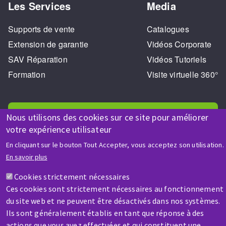
Les Services
Media
Supports de vente
Catalogues
Extension de garantie
Vidéos Corporate
SAV Réparation
Vidéos Tutoriels
Formation
Visite virtuelle 360°
Nous utilisons des cookies sur ce site pour améliorer
votre expérience utilisateur
En cliquant sur le bouton Tout Accepter, vous acceptez son utilisation.
AIDE & CONTACT
En savoir plus
Une question ? Un renseignement ?
Cookies strictement nécessaires
Ces cookies sont strictement nécessaires au fonctionnement
Contactez-nous
du site web et ne peuvent être désactivés dans nos systèmes.
Ils sont généralement établis en tant que réponse à des
actions que vous avez effectuées et qui constituent une