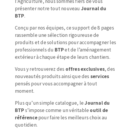
l'Agriculture, nous sommes fiers de vous
Mèches
Pose des joints
présenter notre tout nouveau
Journal du
ABRASIFS APPLIQUÉS
Fraises carbure
Nettoyage
BTP
.
Fers et plaquettes
Disques auto-agrippant
Lames de scie à ruban
Conçu par nos équipes, ce support de 8 pages
Patins
rassemble une sélection rigoureuse de
produits et de solutions pour accompagner les
Bandes abrasives
professionnels du
BTP
et de l’aménagement
Disques fibre et papier
extérieur à chaque étape de leurs chantiers.
DISQUES ABRASIFS
Feuilles 230 x 280 mm
Cales à poncer et patins
Vous y retrouverez des
offres exclusives
, des
Disques abrasifs agglomérés
Eponges abrasive
nouveautés produits ainsi que des
services
Meules d'ébarbage
pensés pour vous accompagner à tout
Plateaux supports
moment.
Plus qu’un simple catalogue, le
Journal du
TRAITEMENT DE SURFACE
BTP
s’impose comme un véritable
outil de
référence
pour faire les meilleurs choix au
Disques à lamelles
quotidien.