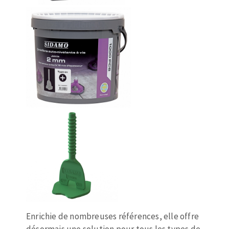
Fraises scies
Ponceuses
Rubans
Tours à métaux
Fraise HSS
Tables
Forets métaux
Enrichie de nombreuses références, elle offre