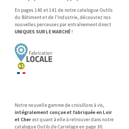
Mèches
Pose des joints
ABRASIFS APPLIQUÉS
En pages 140 et 141 de notre catalogue Outils
Fraises carbure
Nettoyage
du Bâtiment et de l'Industrie, découvrez nos
Fers et plaquettes
nouvelles perceuses par entraînement direct
Disques auto-agrippant
Lames de scie à ruban
UNIQUES SUR LE MARCHÉ
!
Patins
Bandes abrasives
Disques fibre et papier
DISQUES ABRASIFS
Feuilles 230 x 280 mm
Cales à poncer et patins
Disques abrasifs agglomérés
Plateaux supports
Meules d'ébarbage
Eponges abrasive
TRAITEMENT DE SURFACE
Notre nouvelle gamme de croisillons à vis,
intégralement conçue et fabriquée en Loir
et Cher
est quant à elle à retrouver dans notre
Disques à lamelles
catalogue Outils de Carrelage en page 30.