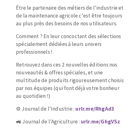
Mèches
Pose des joints
Être le partenaire des métiers de l'industrie et
ABRASIFS APPLIQUÉS
Fraises carbure
Nettoyage
de la maintenance agricole c'est être toujours
Fers et plaquettes
au plus près des besoins de nos utilisateurs.
Disques auto-agrippant
Lames de scie à ruban
Comment ? En leur concoctant des sélections
Patins
spécialement dédiées à leurs univers
Bandes abrasives
professionnels !
Disques fibre et papier
DISQUES ABRASIFS
Feuilles 230 x 280 mm
Retrouvez dans ces 2 nouvelles éditions nos
Cales à poncer et patins
nouveautés & offres spéciales, et une
Disques abrasifs agglomérés
multitude de produits rigoureusement choisis
Eponges abrasive
par nos équipes (qui font déjà votre bonheur
Meules d'ébarbage
Plateaux supports
au quotidien !)
⚙️ Journal de l'Industrie :
urlr.me/RhgAd3
TRAITEMENT DE SURFACE
🚜 Journal de l'Agriculture :
urlr.me/
GhgVSz
Disques à lamelles