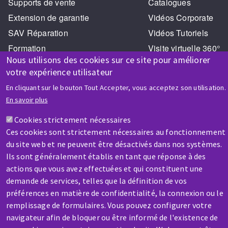
Supports de vente
Catalogues
Extension de garantie
Vidéos Corporate
SAV Réparation
Vidéos Tutoriels
Formation
Visite virtuelle 360°
Nous utilisons des cookies sur ce site pour améliorer
votre expérience utilisateur
En cliquant sur le bouton Tout Accepter, vous acceptez son utilisation.
En savoir plus
Cookies strictement nécessaires
AIDE & CONTACT
Ces cookies sont strictement nécessaires au fonctionnement
Une question ? Un renseignement ?
du site web et ne peuvent être désactivés dans nos systèmes.
Ils sont généralement établis en tant que réponse à des
actions que vous avez effectuées et qui constituent une
Contactez-nous
demande de services, telles que la définition de vos
préférences en matière de confidentialité, la connexion ou le
remplissage de formulaires. Vous pouvez configurer votre
navigateur afin de bloquer ou être informé de l'existence de