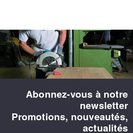
Fraises scies
Ponceuses
Rubans
Tours à métaux
Fraise HSS
Tables
Forets métaux
Abonnez-vous à notre
newsletter
Promotions, nouveautés,
actualités