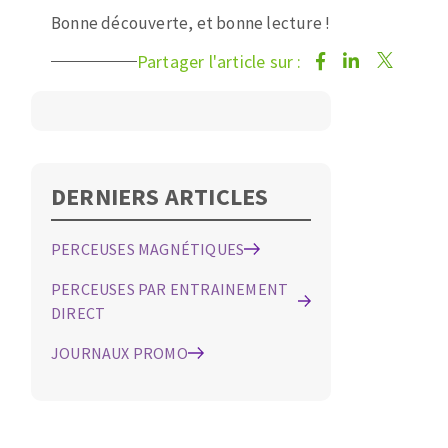
Disque intissé
Bonne découverte, et bonne lecture !
Disques fibre
Roues à lamelles
Partager l'article sur :
NETTOYAGE
Meules sur tige
Brosses
Aspirateurs
Meules de tourets
Feutres à polir
DERNIERS ARTICLES
Bandes sans fin
Rouleaux d'atelier
MACHINES POUR LE TRAVAIL DU MÉTAL
PERCEUSES MAGNÉTIQUES
PERCEUSES PAR ENTRAINEMENT
Tronçonneuses
DIRECT
Scies à ruban
JOURNAUX PROMO
Perceuses
Perceuses magnétiques
OUTILS COUPANTS
Affuteurs de forets
Tourets