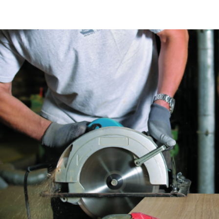
Fraises scies
Rubans
Fraise HSS
Forets métaux