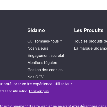
Sidamo
Les Produits
Qui sommes-nous ?
Tout les produits d
Nos valeurs
La marque Sidam
Engagement sociétal
Mentions légales
Gestion des cookies
Nos CGV
ur améliorer votre expérience utilisateur
RGPD
Jeux Concours
tez son utilisation.
En savoir plus
 fonctionnement du site web et ne peuvent être désactivés dans