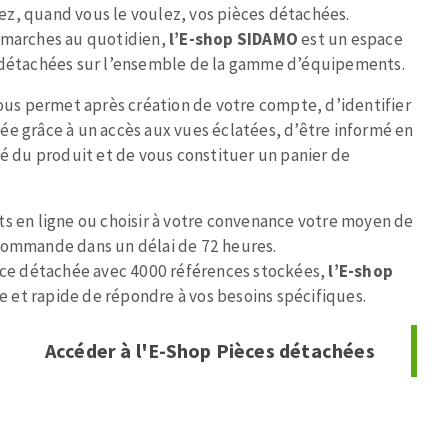
z, quand vous le voulez, vos pièces détachées.
émarches au quotidien,
l’E-shop SIDAMO
est un espace
s détachées sur l’ensemble de la gamme d’équipements.
vous permet après création de votre compte, d’identifier
ée grâce à un accès aux vues éclatées, d’être informé en
MACHINES POUR LE TRAVAIL DU
té du produit et de vous constituer un panier de
MÉTAL
ts en ligne ou choisir à votre convenance votre moyen de
Tronçonneuses
commande dans un délai de 72 heures.
Scies à ruban
ièce détachée avec 4000 références stockées,
l’E-shop
Perceuses
 et rapide de répondre à vos besoins spécifiques.
Perceuses magnétiques
Affuteurs de forets
Accéder à l'E-Shop Pièces détachées
Tourets
Ponceuses
Tours à métaux
Tables