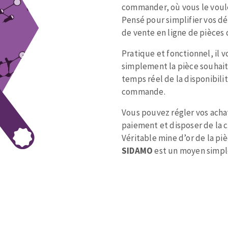
commander, où vous le voule
Pensé pour simplifier vos d
de vente en ligne de pièce
Pratique et fonctionnel, il 
simplement la pièce souhait
TEMENT DE SURFACE
NETTOYAGE
temps réel de la disponibili
commande.
melles
Aspirateurs
Vous pouvez régler vos acha
é
paiement et disposer de la 
e
Véritable mine d’or de la p
elles
SIDAMO
est un moyen simple
ige
ourets
ir
fin
telier