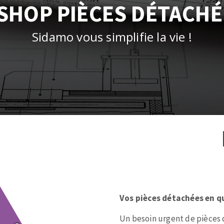
és
Système auto-nivelant à vis
-SHOP PIÈCES DÉTACHÉ
melles diamantés
Système auto-nivelant à cale
Pose des joints
Sidamo vous simplifie la vie !
Nettoyage
ABRASIFS APPLIQUÉS
Zone
de
texte
Vos pièces détachées en qu
Un besoin urgent de pièces 