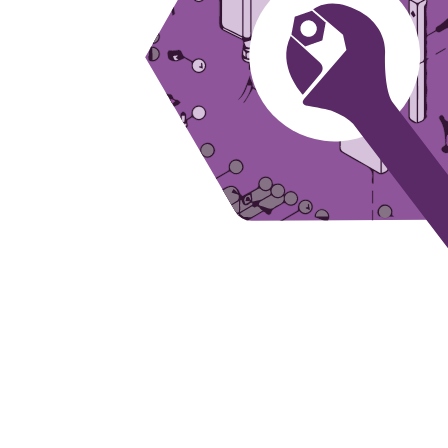
Plateaux supports
DISQUES ABRASIFS
TRAI
Disques abrasifs agglomérés
Disques à la
Meules d'ébarbage
Disque intiss
Disques fibr
Roues à lam
Meules sur t
Brosses
Meules de t
Feutres à pol
Bandes sans 
Rouleaux d'a