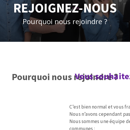
tées à profil
Système auto-nivelant à vis
REJOIGNEZ-NOUS
melles diamantés
Système auto-nivelant à cale
Pose des joints
Pourquoi nous rejoindre ?
Nettoyage
ABRASIFS APPLIQUÉS
Vous souhaitez
Pourquoi nous rejoindre ?
Zone
de
texte
C’est bien normal et vous fr
Nous n’avons cependant pas l
Nous sommes une équipe de
communes :