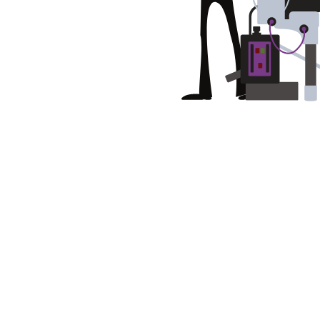
Fraises scies
Rubans
Fraise HSS
Forets métaux