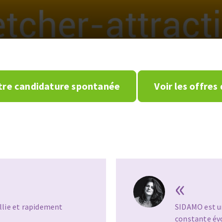
tre candidature spontanée
Voir les offres
«
ille humaine, en
Chez Sidamo,
l’intégratio