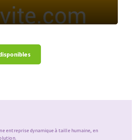
 disponibles
 l’accueil et la formation font partie des piliers de
n des nouveaux arrivants.