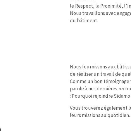
le Respect, la Proximité, l’
Nous travaillons avec engage
du bâtiment.
TEMENT DE SURFACE
NETTOYAGE
melles
Aspirateurs
é
Nous fournissons aux bâtisse
de réaliser un travail de qua
e
Comme un bon témoignage va
elles
parole à nos dernières recr
ige
: Pourquoi rejoindre Sidamo
ourets
Vous trouverez également l
ir
leurs missions au quotidien.
fin
telier