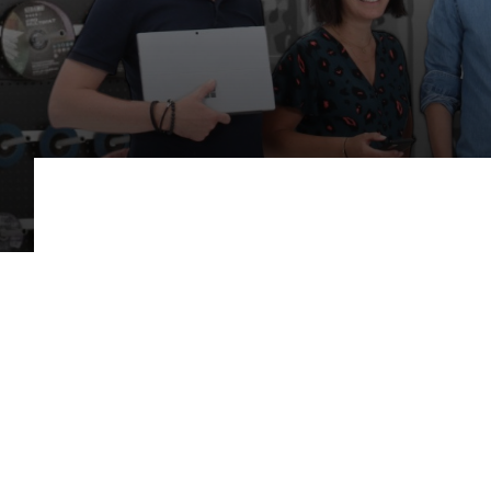
Scies de table
Roues diaman
Système grands formats
Disques à la
Table de travail
Type
Disques auto-agrippant
de
Patins
paragraphe
Bandes abrasives
Disques fibre et papier
Feuilles 230 x 280 mm
Cales à poncer et patins
Plateaux supports