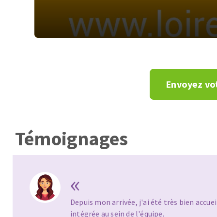
Zone
de
texte
Envoyez vo
Témoignages
«
SIDAMO est une entreprise dynamique à ta
constante évolution.