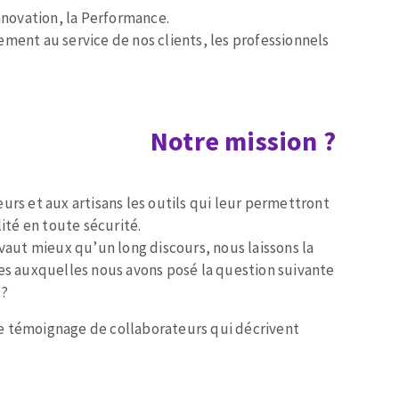
Innovation, la Performance.
ment au service de nos clients, les professionnels
Notre mission ?
MACHINES POUR LE TRAVAIL DU
MÉTAL
Tronçonneuses
urs et aux artisans les outils qui leur permettront
Scies à ruban
lité en toute sécurité.
ut mieux qu’un long discours, nous laissons la
Perceuses
ues auxquelles nous avons posé la question suivante
Perceuses magnétiques
 ?
Affuteurs de forets
Tourets
e témoignage de collaborateurs qui décrivent
Ponceuses
Tours à métaux
Tables