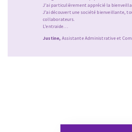
Le parcours d’intégration permet de pren
poste et de s’intégrer facilement aux équi
L’accueil est vraiment appréciable. La dire
les…
Estelle,
Gestionnaire de base de données