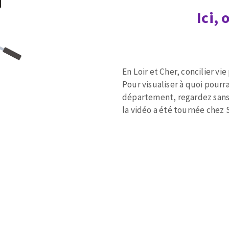
Ici,
OUTILS COUPANTS
En Loir et Cher, concilier vie
Pour visualiser à quoi pourr
département, regardez sans a
la vidéo a été tournée che