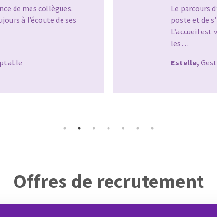
dre rapidement en main un
pes.
Au quotidien 
ction cherche à accroître
techniques c
disponible e
Baptiste,
Te
le 12/09/22
Offres de recrutement