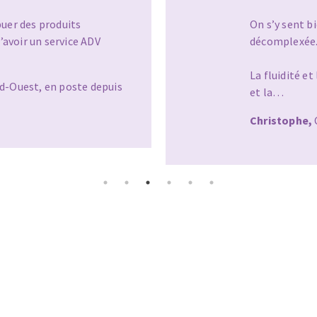
buer des produits
On s’y sent bi
’avoir un service ADV
décomplexée
La fluidité et
d-Ouest, en poste depuis
et la…
OUTILS COUPANTS
Christophe,