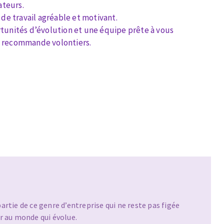
ateurs.
 de travail agréable et motivant.
rtunités d’évolution et une équipe prête à vous
e recommande volontiers.
MACHINES POUR LE TRAVAIL DU
MÉTAL
Tronçonneuses
Scies à ruban
Perceuses
Perceuses magnétiques
Affuteurs de forets
Tourets
Ponceuses
artie de ce genre d’entreprise qui ne reste pas figée
Tours à métaux
r au monde qui évolue.
Tables