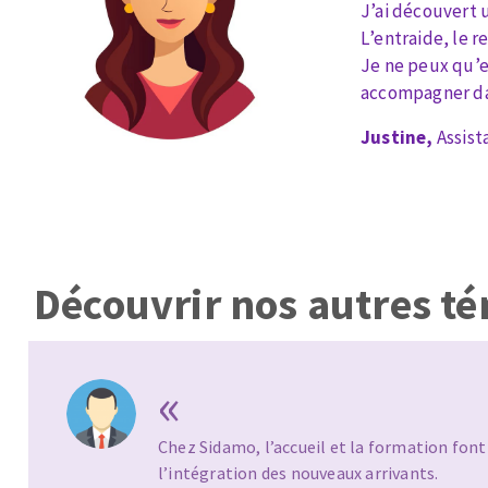
J’ai découvert 
Eponges abrasive
L’entraide, le 
Je ne peux qu’e
accompagner dan
Justine,
Assist
DISQUES ABRASIFS
TRAI
Disques abrasifs agglomérés
Disques à la
Meules d'ébarbage
Disque intiss
Disques fibr
Découvrir nos autres t
Roues à lam
Meules sur t
Brosses
«
Meules de t
Feutres à pol
Chez Sidamo, l’accueil et la formation font 
Bandes sans 
l’intégration des nouveaux arrivants.
Rouleaux d'a