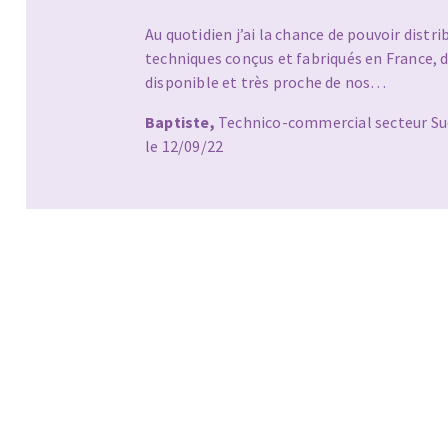
Au quotidien j’ai la chance de pouvoir distri
techniques conçus et fabriqués en France, d
disponible et très proche de nos…
Baptiste,
Technico-commercial secteur Su
le 12/09/22
Fraises scies
Rubans
Fraise HSS
Forets métaux