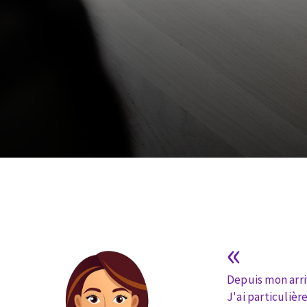
Scies de table
Roues diaman
Système grands formats
Disques à la
Table de travail
Disques auto-agrippant
Patins
Bandes abrasives
«
Disques fibre et papier
Feuilles 230 x 280 mm
Depuis mon arriv
Cales à poncer et patins
J'ai particuliè
Plateaux supports