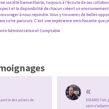
une société bienveillante, toujours à l’écoute de ses collabor
respect et la disponibilité de chacun créent un environnement
ncourager à nous rejoindre. Vous y trouverez de belles oppo
s votre parcours. C'est une expérience enrichissante que j
ante Administrative et Comptable
TEMENT DE SURFACE
NETTOYAGE
melles
Aspirateurs
é
e
émoignages
elles
ige
«
ourets
ir
partie des piliers de
SIDAMO fait p
fin
sans s’adapte
telier