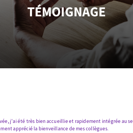
tées à profil
Système auto-nivelant à vis
TÉMOIGNAGE
melles diamantés
Système auto-nivelant à cale
Pose des joints
Nettoyage
ABRASIFS APPLIQUÉS
ée, j'ai été très bien accueillie et rapidement intégrée au s
rement apprécié la bienveillance de mes collègues.