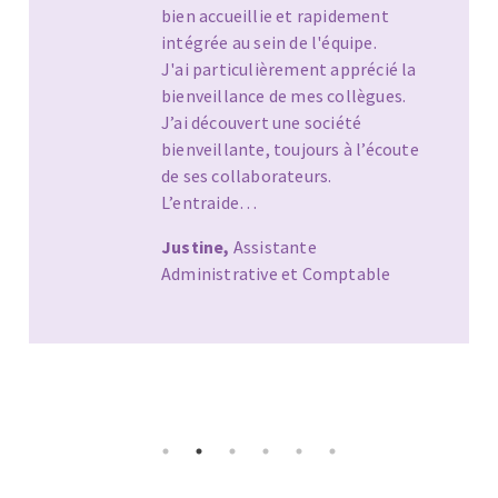
dynamique à taille humaine, en
constante évolution.
 la
Le parcours d’intégration permet
.
de prendre rapidement en main un
poste et de s’intégrer facilement
ute
aux équipes.
L’accueil est vraiment appréciable.
La direction cherche à accroître
les…
Estelle,
Gestionnaire de base de
données