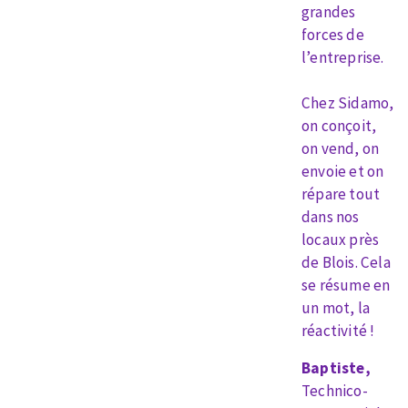
grandes
Fraises scies
Ponceuses
forces de
Rubans
Tours à métaux
l’entreprise.
Fraise HSS
Tables
Forets métaux
Chez Sidamo,
on conçoit,
on vend, on
envoie et on
répare tout
dans nos
locaux près
de Blois. Cela
se résume en
un mot, la
réactivité !
Baptiste,
Technico-