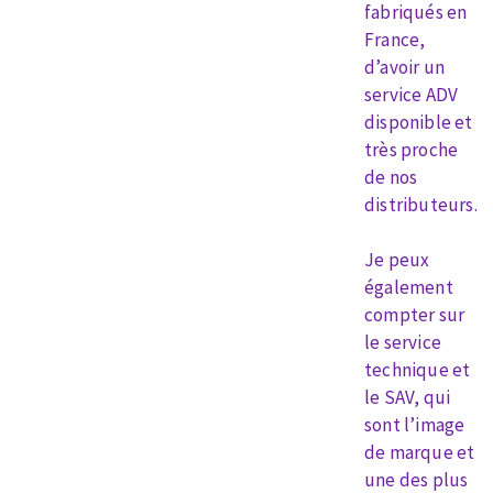
Disque intissé
fabriqués en
Disques fibre
France,
Roues à lamelles
d’avoir un
NETTOYAGE
service ADV
Meules sur tige
disponible et
Brosses
très proche
Aspirateurs
Meules de tourets
de nos
Feutres à polir
distributeurs.
Bandes sans fin
Rouleaux d'atelier
Je peux
MACHINES POUR LE TRAVAIL DU MÉTAL
également
compter sur
Tronçonneuses
le service
Scies à ruban
technique et
le SAV, qui
Perceuses
sont l’image
Perceuses magnétiques
de marque et
OUTILS COUPANTS
Affuteurs de forets
une des plus
Tourets