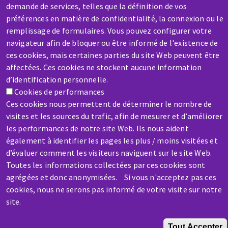
demande de services, telles que la définition de vos
préférences en matière de confidentialité, la connexion ou le
remplissage de formulaires. Vous pouvez configurer votre
navigateur afin de bloquer ou être informé de l'existence de
SAV / RÉPARATION
ces cookies, mais certaines parties du site Web peuvent être
Une machine cassée ? En panne ?
affectées. Ces cookies ne stockent aucune information
d’identification personnelle.
Cookies de performances
Contactez-nous
Ces cookies nous permettent de déterminer le nombre de
visites et les sources du trafic, afin de mesurer et d’améliorer
les performances de notre site Web. Ils nous aident
également à identifier les pages les plus / moins visitées et
d’évaluer comment les visiteurs naviguent sur le site Web.
Toutes les informations collectées par ces cookies sont
Aller
agrégées et donc anonymisées. Si vous n'acceptez pas ces
au
cookies, nous ne serons pas informé de votre visite sur notre
contenu
site.
principal
Tout Accepter