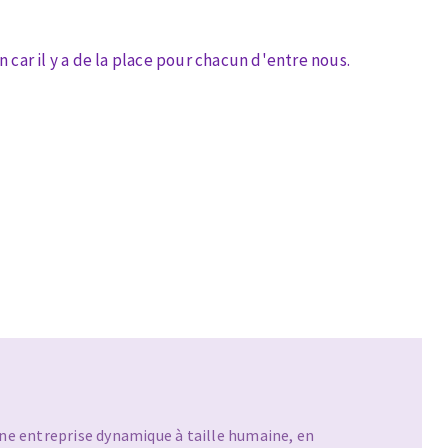
car il y a de la place pour chacun d'entre nous.
MACHINES POUR LE TRAVAIL DU
MÉTAL
Tronçonneuses
Scies à ruban
Perceuses
Perceuses magnétiques
Affuteurs de forets
Tourets
Ponceuses
Tours à métaux
e entreprise dynamique à taille humaine, en
Tables