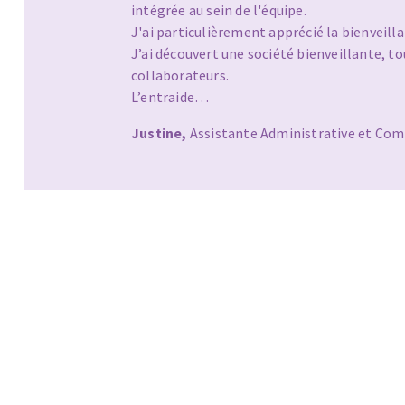
intégrée au sein de l'équipe.
J'ai particulièrement apprécié la bienveill
J’ai découvert une société bienveillante, to
collaborateurs.
L’entraide…
Justine,
Assistante Administrative et Co
Fraises scies
Rubans
Fraise HSS
Forets métaux