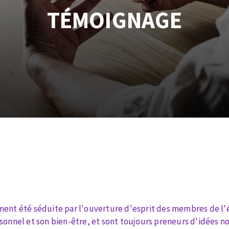
tées à profil
Système auto-nivelant à cale
TÉMOIGNAGE
melles diamantés
Système auto-nivelant à vis
Pose des joints
Nettoyage
ABRASIFS APPLIQUÉS
ent été séduite par l'ouverture d'esprit des membres de l'
sonnel et son bien-être, et sont toujours preneurs d'idées n