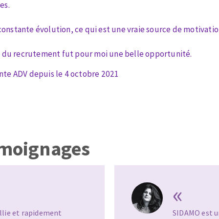
es.
onstante évolution, ce qui est une vraie source de motivation 
rs du recrutement fut pour moi une belle opportunité.
ante ADV depuis le 4 octobre 2021
TEMENT DE SURFACE
NETTOYAGE
melles
Aspirateurs
é
e
elles
émoignages
ige
ourets
«
ir
fin
illie et rapidement
SIDAMO est un
telier