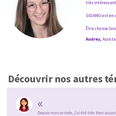
très intéressant
Eponges abrasive
SIDAMO est en c
Être choisie lo
Audrey,
Assist
DISQUES ABRASIFS
TRAI
Disques abrasifs agglomérés
Disques à la
Meules d'ébarbage
Disque intiss
Disques fibr
Roues à lam
Découvrir nos autres t
Meules sur t
Brosses
Meules de t
«
Feutres à pol
Bandes sans 
Depuis mon arrivée, j'ai été très bien accue
Rouleaux d'a