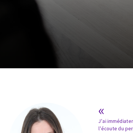
Scies de table
Roues diaman
Système grands formats
Disques à la
Table de travail
Disques auto-agrippant
Patins
Bandes abrasives
«
Disques fibre et papier
Feuilles 230 x 280 mm
J'ai immédiatem
Cales à poncer et patins
l'écoute du per
Plateaux supports