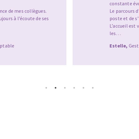
constante év
ance de mes collègues.
Le parcours 
ujours à l’écoute de ses
poste et de s
L’accueil est
les…
OUTILS COUPANTS
mptable
Estelle,
Gest