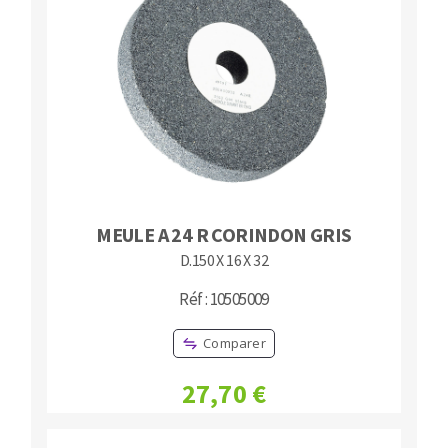
MEULE A 24 R CORINDON GRIS
D.150 X 16 X 32
Réf : 10505009
Comparer
27,70 €