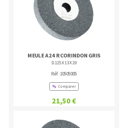
MEULE A 24 R CORINDON GRIS
D.125 X 13 X 20
Réf : 10505005
Comparer
21,50 €