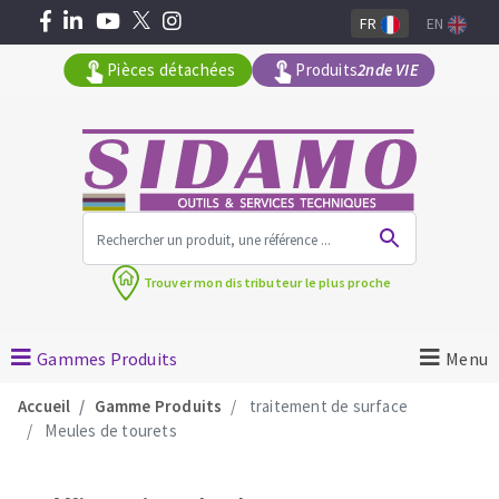
FR
EN
Pièces détachées
Produits
2nde VIE
Tous les produits par gamme
Trouver mon
distributeur le plus proche
MACHINES POUR LE BATIMENT
Meuleuses angulaires
Gammes Produits
Menu
Découpeuses
Accueil
Gamme Produits
traitement de surface
Surfaceuses à béton
Meules de tourets
Carotteuses
OUTILS DIAMANTÉS
Coupe carreaux manuels