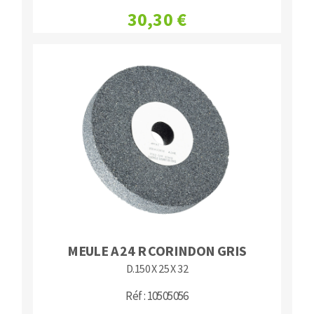
30,30 €
MEULE A 24 R CORINDON GRIS
D.150 X 25 X 32
Réf : 10505056