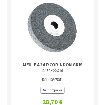
MEULE A 24 R CORINDON GRIS
D.150 X 20 X 16
Réf : 10505011
Comparer
28,70 €