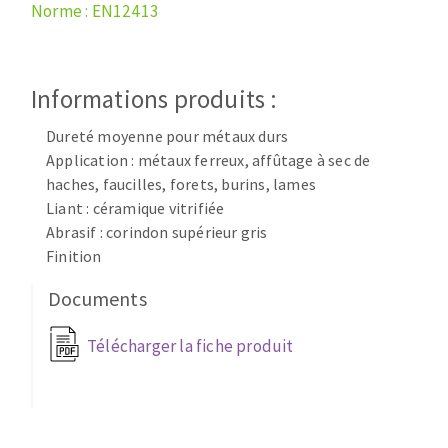
Disque intissé
Norme : EN12413
Disques fibre
Roues à lamelles
NETTOYAGE
Meules sur tige
Informations produits :
Brosses
Dureté moyenne pour métaux durs
Aspirateurs
Meules de tourets
Application : métaux ferreux, affûtage à sec de
Feutres à polir
haches, faucilles, forets, burins, lames
Bandes sans fin
Liant : céramique vitrifiée
Rouleaux d'atelier
Abrasif : corindon supérieur gris
MACHINES POUR LE TRAVAIL DU MÉTAL
Finition
Documents
Tronçonneuses
Scies à ruban
Télécharger la fiche produit
Perceuses
Perceuses magnétiques
OUTILS COUPANTS
Affuteurs de forets
Tourets