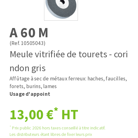
Mèches
Pose des joints
ABRASIFS APPLIQUÉS
Fraises carbure
Nettoyage
Fers et plaquettes
A 60 M
Disques auto-agrippant
Lames de scie à ruban
Patins
(Ref. 10505043)
Bandes abrasives
Meule vitrifiée de tourets - cori
Disques fibre et papier
DISQUES ABRASIFS
Feuilles 230 x 280 mm
ndon gris
Cales à poncer et patins
Affûtage à sec de métaux ferreux: haches, faucilles,
Disques abrasifs agglomérés
Plateaux supports
forets, burins, lames
Meules d'ébarbage
Eponges abrasive
Usage d'appoint
*
13,00 €
HT
TRAITEMENT DE SURFACE
*
Prix public 2026 hors taxes conseillé à titre indicatif.
Disques à lamelles
Les distributeurs étant libres de fixer leurs prix