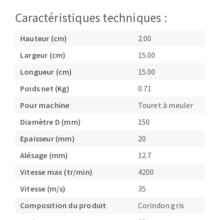
Fraises scies
Ponceuses
Caractéristiques techniques :
Rubans
Tours à métaux
Hauteur (cm)
2.00
Fraise HSS
Tables
Forets métaux
Largeur (cm)
15.00
Longueur (cm)
15.00
Poids net (Kg)
0.71
Pour machine
Touret à meuler
Diamètre D (mm)
150
Epaisseur (mm)
20
Alésage (mm)
12.7
Vitesse max (tr/min)
4200
Vitesse (m/s)
35
Composition du produit
Corindon gris