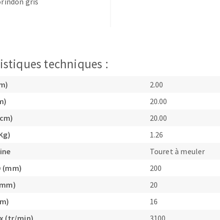
orindon gris
istiques techniques :
TEMENT DE SURFACE
NETTOYAGE
cm)
2.00
melles
Aspirateurs
m)
20.00
é
(cm)
20.00
e
Kg)
1.26
elles
ine
Touret à meuler
ige
D (mm)
200
ourets
 (mm)
20
ir
mm)
16
fin
x (tr/min)
3100
telier