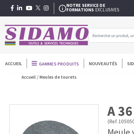
NOTRE SERVICE DE
FORMATIONS
EXCLUSIVES
SAV/RÉPARATION
DANS UN DELAI DE 48H
EXTENSION DE GARANTIE
3 + 1 AN
GRATUITE
NOTRE SERVICE DE
FORMATIONS
EXCLUSIVES
SAV/RÉPARATION
DANS UN DELAI DE 48H
Menu
ACCUEIL
NOUVEAUTÉS
SI
GAMMES PRODUITS
MACHINES POUR LE BATIMENT
O
-
/
Accueil
Meules de tourets
Meuleuses angulaires
Disques dia
Professionnel
Surfaceuses à béton
Assiettes à 
Découpeuses
Plateaux à 
Carotteuses
Couronnes 
A 36
Coupe carreaux manuels
Trépans dia
Malaxeur
Meules diama
(Ref. 10505
Scies de carrelage
Roues diaman
Meule v