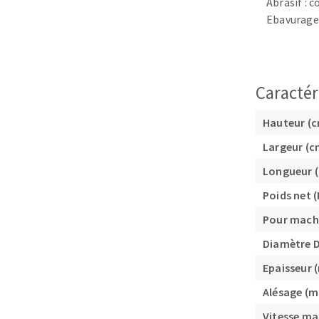
Abrasif : c
Plateaux supports
Ebavurage
Caractér
DISQUES ABRASIFS
TRAI
Hauteur (
Disques abrasifs agglomérés
Disques à la
Largeur (c
Meules d'ébarbage
Disque intiss
Longueur 
Disques fibr
Poids net (
Roues à lam
Pour mach
Meules sur t
Brosses
Diamètre 
Meules de t
Epaisseur
Feutres à pol
Alésage (
Bandes sans 
Vitesse ma
Rouleaux d'a