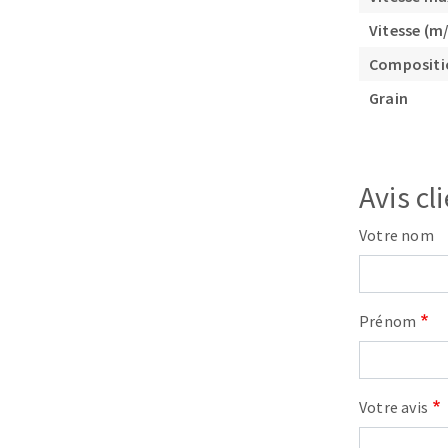
Vitesse (m/
Compositi
Grain
Fraises scies
Avis cl
Rubans
Votre nom
Fraise HSS
Forets métaux
Prénom
Votre avis