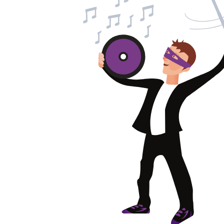
Eponges abrasive
DISQUES ABRASIFS
TRAI
Disques abrasifs agglomérés
Disques à la
Meules d'ébarbage
Disque intiss
Disques fibr
Roues à lam
Meules sur t
Brosses
Meules de t
Feutres à pol
Bandes sans 
Rouleaux d'a