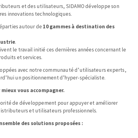
tributeurs et des utilisateurs, SIDAMO développe son
ères innovations technologiques.
réparties autour de
10 gammes à destination des
dustrie
.
MACHINES POUR LE TRAVAIL DU
nt le travail initié ces dernières années concernant le
MÉTAL
oduits et services.
Tronçonneuses
loppées avec notre communauté d’utilisateurs experts,
d’hui un positionnement d’hyper-spécialiste.
Scies à ruban
Perceuses
ur mieux vous accompagner.
Perceuses magnétiques
priorité de développement pour appuyer et améliorer
Affuteurs de forets
istributeurs et utilisateurs professionnels.
Tourets
Ponceuses
ensemble des solutions proposées :
Tours à métaux
Tables