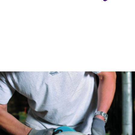
Fraises scies
Rubans
Fraise HSS
Forets métaux