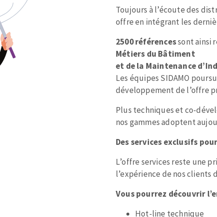
Toujours à l’écoute des dis
offre en intégrant les derni
2500 références
sont ainsi 
Métiers du Bâtiment
et de la Maintenance d’In
TEMENT DE SURFACE
NETTOYAGE
Les équipes SIDAMO poursuive
développement de l’offre pr
melles
Aspirateurs
é
Plus techniques et co-déve
nos gammes adoptent aujour
e
elles
Des services exclusifs po
ige
L’offre services reste une 
l’expérience de nos clients d
ourets
ir
Vous pourrez découvrir l’
fin
Hot-line technique
telier