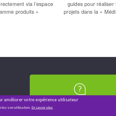
irectement via l’espace
guides pour réaliser
amme produits »
projets dans la « Méd
AIDE & CONTACT
ur améliorer votre expérience utilisateur
Une question ? Un renseigneme
tez son utilisation.
En savoir plus
?