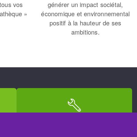
 tous vos
générer un impact sociétal,
iathèque »
économique et environnemental
positif à la hauteur de ses
ambitions.
SAV / RÉPARATION
nt
Une machine cassée ? En panne
?