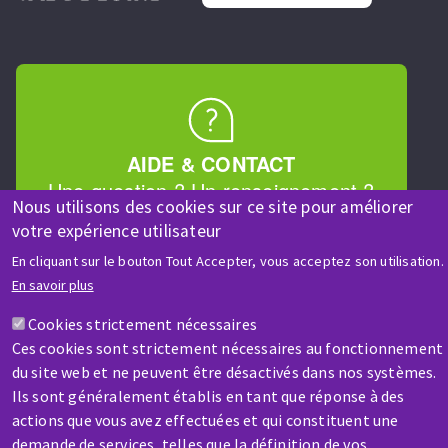
AIDE & CONTACT
Une question ? Un renseignement ?
Nous utilisons des cookies sur ce site pour améliorer
votre expérience utilisateur
Contactez-nous
En cliquant sur le bouton Tout Accepter, vous acceptez son utilisation.
En savoir plus
Cookies strictement nécessaires
Ces cookies sont strictement nécessaires au fonctionnement
du site web et ne peuvent être désactivés dans nos systèmes.
Ils sont généralement établis en tant que réponse à des
SAV / RÉPARATION
actions que vous avez effectuées et qui constituent une
Une machine cassée ? En panne ?
demande de services, telles que la définition de vos