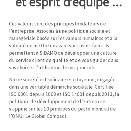
et esprit d’équipe ...
Disque intissé
Disques fibre
Roues à lamelles
Ces valeurs sont des principes fondateurs de
NETTOYAGE
Meules sur tige
l’entreprise. Associés à une politique sociale et
Brosses
managériale basée sur les valeurs humaines et à la
Aspirateurs
Meules de tourets
volonté de mettre en avant son savoir-faire, ils
Feutres à polir
permettent à SIDAMO de développer une culture
Bandes sans fin
du service client de qualité et de vous guider dans
Rouleaux d'atelier
vos choix et l’utilisation de nos produits.
MACHINES POUR LE TRAVAIL DU MÉTAL
Notre société est solidaire et citoyenne, engagée
dans une véritable démarche sociétale. Certifiée
Tronçonneuses
ISO 9001 depuis 2009 et ISO 14001 depuis 2013, la
Scies à ruban
politique de développement de l’entreprise
Perceuses
s’appuie sur les 10 principes du pacte mondial de
Perceuses magnétiques
l’ONU : Le Global Compact.
OUTILS COUPANTS
Affuteurs de forets
Tourets