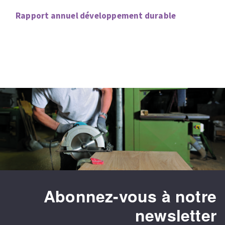
Fraises scies
Ponceuses
Rapport annuel développement durable
Rubans
Tours à métaux
Fraise HSS
Tables
Forets métaux
Abonnez-vous à notre
newsletter