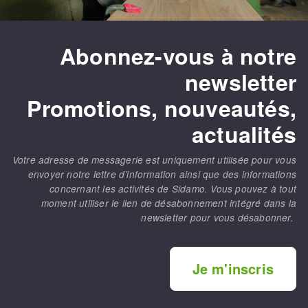
Fraises scies
Ponceuses
Rubans
Tours à métaux
Abonnez-vous à notre
Fraise HSS
Tables
newsletter
Forets métaux
Promotions, nouveautés,
actualités
Votre adresse de messagerie est uniquement utilisée pour vous
envoyer notre lettre d’information ainsi que des informations
concernant les activités de Sidamo. Vous pouvez à tout
moment utiliser le lien de désabonnement intégré dans la
newsletter pour vous désabonner.
Je m'inscris