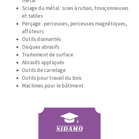
métal
Disque intissé
Sciage du métal : scies à ruban, tronçonneuses
Disques fibre
et tables
Roues à lamelles
Perçage : perceuses, perceuses magnétiques,
NETTOYAGE
Meules sur tige
affûteurs
Brosses
Outils diamantés
Aspirateurs
Meules de tourets
Disques abrasifs
Feutres à polir
Traitement de surface
Bandes sans fin
Abrasifs appliqués
Outils de carrelage
Rouleaux d'atelier
MACHINES POUR LE TRAVAIL DU MÉTAL
Outils pour travail du bois
Machines pour le bâtiment
Tronçonneuses
Scies à ruban
Perceuses
Perceuses magnétiques
OUTILS COUPANTS
Affuteurs de forets
Tourets