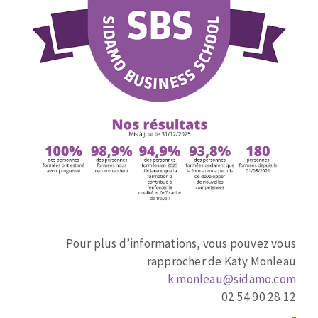
Fraises scies
Ponceuses
Rubans
Tours à métaux
Fraise HSS
Tables
Forets métaux
Image
Zone
de
Pour plus d’informations, vous pouvez vous
texte
rapprocher de Katy Monleau
k.monleau@sidamo.com
02 54 90 28 12