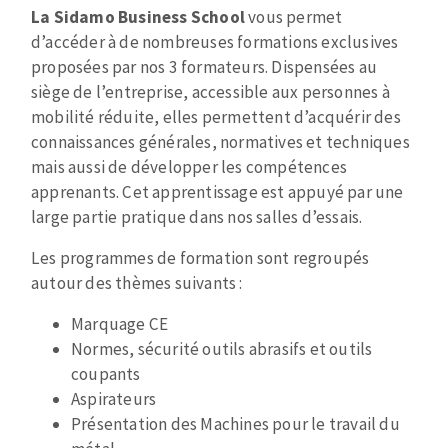
Mèches
Pose des joints
Type
La Sidamo Business School
vous permet
ABRASIFS APPLIQUÉS
Fraises carbure
Nettoyage
de
d’accéder à de nombreuses formations exclusives
Fers et plaquettes
paragraphe
proposées par nos 3 formateurs. Dispensées au
Disques auto-agrippant
siège de l’entreprise, accessible aux personnes à
Lames de scie à ruban
mobilité réduite, elles permettent d’acquérir des
Patins
connaissances générales, normatives et techniques
Disques fibre et papier
mais aussi de développer les compétences
Bandes abrasives
apprenants. Cet apprentissage est appuyé par une
DISQUES ABRASIFS
Feuilles 230 x 280 mm
large partie pratique dans nos salles d’essais.
Cales à poncer et patins
Disques abrasifs agglomérés
Les programmes de formation sont regroupés
Eponges abrasive
autour des thèmes suivants :
Meules d'ébarbage
Plateaux supports
Marquage CE
Normes, sécurité outils abrasifs et outils
TRAITEMENT DE SURFACE
coupants
Aspirateurs
Disques à lamelles
Présentation
des
Machines pour le travail du