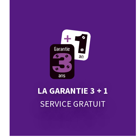
Eponges abrasive
DISQUES ABRASIFS
TRAI
Disques abrasifs agglomérés
Disques à la
Meules d'ébarbage
Disque intiss
Disques fibr
Roues à lam
LA GARANTIE 3 + 1
Meules sur t
SERVICE GRATUIT
Brosses
Meules de t
Feutres à pol
Bandes sans 
Rouleaux d'a