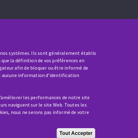
 nos systèmes. Ils sont généralement établis
 que la définition de vos préférences en
gateur afin de bloquer ou être informé de
t aucune information d’identification
SAV / RÉPARATION
nt
Une machine cassée ? En panne
d’améliorer les performances de notre site
?
eurs naviguent sur le site Web. Toutes les
kies, nous ne serons pas informé de votre
Contactez-nous
Tout Accepter
Retirer le cons