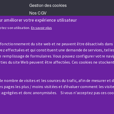
Gestion des cookies
Nos CGV
ur améliorer votre expérience utilisateur
RGPD
Jeux Concours
tez son utilisation.
En savoir plus
 fonctionnement du site web et ne peuvent être désactivés dans
ez effectuées et qui constituent une demande de services, telles
le remplissage de formulaires. Vous pouvez configurer votre navi
arties du site Web peuvent être affectées. Ces cookies ne stocken
AIDE & CONTACT
Une question ? Un renseigneme
 nombre de visites et les sources du trafic, afin de mesurer et 
?
es pages les plus / moins visitées et d’évaluer comment les visit
t agrégées et donc anonymisées. Si vous n'acceptez pas ces coo
Contactez-nous