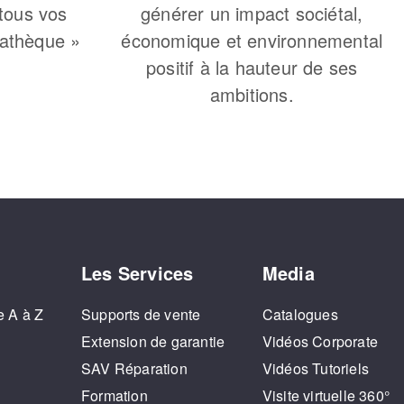
 tous vos
générer un impact sociétal,
iathèque »
économique et environnemental
positif à la hauteur de ses
ambitions.
Les Services
Media
e A à Z
Supports de vente
Catalogues
o
Extension de garantie
Vidéos Corporate
SAV Réparation
Vidéos Tutoriels
Formation
Visite virtuelle 360°