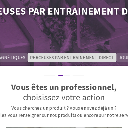
tées à profil
Système auto-nivelant à vis
EUSES PAR ENTRAINEMENT D
melles diamantés
Système auto-nivelant à cale
Pose des joints
Nettoyage
AGNÉTIQUES
PERCEUSES PAR ENTRAINEMENT DIRECT
JOU
ABRASIFS APPLIQUÉS
Vous êtes un professionnel,
choisissez votre action
Vous cherchez un produit ? Vous en avez déjà un ?
lez vous renseigner sur nos produits ou encore sur notre serv