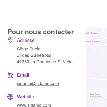
Pour nous
contacter
Adresse
Fraises scies
Siège Social
Rubans
ZI des Gailletrous
Fraise HSS
41260 La Chaussée St Victor
Forets métaux
Email
sidamo@sidamo.com
Website
www.sidamo.com