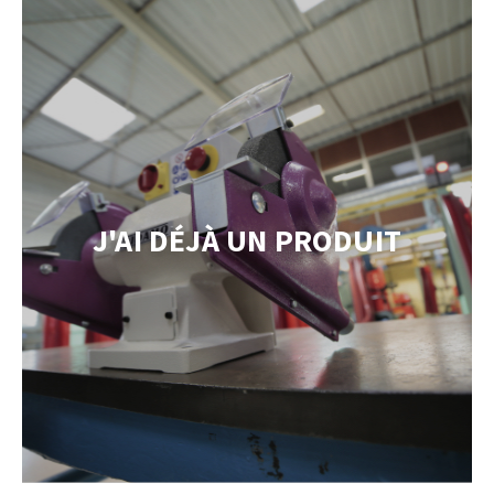
TEMENT DE SURFACE
NETTOYAGE
melles
Aspirateurs
J'AI DÉJÀ UN PRODUIT
é
e
elles
ige
ourets
ir
fin
telier