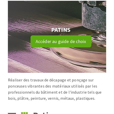
Disque intissé
Disques fibre
Roues à lamelles
NETTOYAGE
Meules sur tige
PATINS
Brosses
Aspirateurs
Meules de tourets
Accéder au guide de choix
Feutres à polir
Bandes sans fin
Rouleaux d'atelier
MACHINES POUR LE TRAVAIL DU MÉTAL
Tronçonneuses
Réaliser des travaux de décapage et ponçage sur
Scies à ruban
ponceuses vibrantes des matériaux utilisés par les
professionnels du bâtiment et de l'industrie tels que
Perceuses
bois, plâtre, peinture, vernis, métaux, plastiques.
Perceuses magnétiques
OUTILS COUPANTS
Affuteurs de forets
Tourets