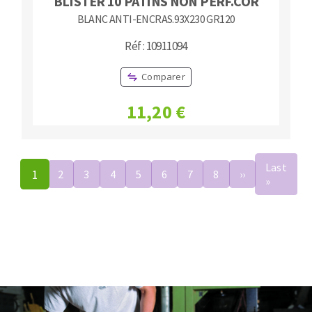
BLISTER 10 PATINS NON PERF.COR
BLANC ANTI-ENCRAS.93X230 GR120
Réf : 10911094
Comparer
11,20 €
Pagination
Last
1
2
3
4
5
6
7
8
››
Page
»
Dernièr
suivante
page