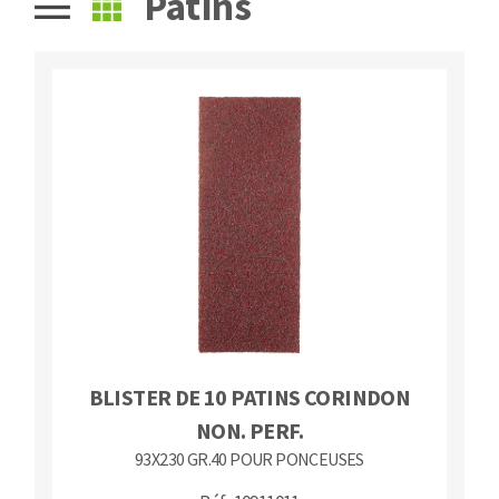
Patins
Fraises scies
Ponceuses
Rubans
Tours à métaux
Fraise HSS
Tables
Forets métaux
BLISTER DE 10 PATINS CORINDON
NON. PERF.
93X230 GR.40 POUR PONCEUSES