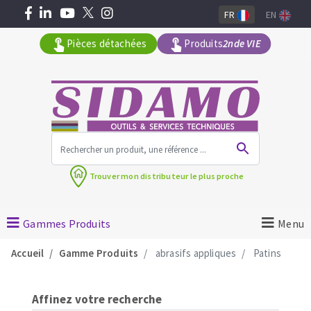
FR
EN
Pièces détachées
Produits
2nde VIE
Tous les produits par gamme
Trouver mon
distributeur le plus proche
MACHINES POUR LE BATIMENT
Meuleuses angulaires
Gammes Produits
Menu
Découpeuses
Accueil
Gamme Produits
abrasifs appliques
Patins
Surfaceuses à béton
Carotteuses
OUTILS DIAMANTÉS
Affinez votre recherche
Coupe carreaux manuels