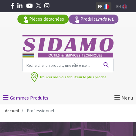
FR
EN
Pièces détachées
Produits
2nde VIE
Tous les produits par gamme
Trouver mon
distributeur le plus proche
MACHINES POUR LE BATIMENT
Meuleuses angulaires
Gammes Produits
Menu
Découpeuses
Accueil
Professionnel
Surfaceuses à béton
Carotteuses
OUTILS DIAMANTÉS
Coupe carreaux manuels