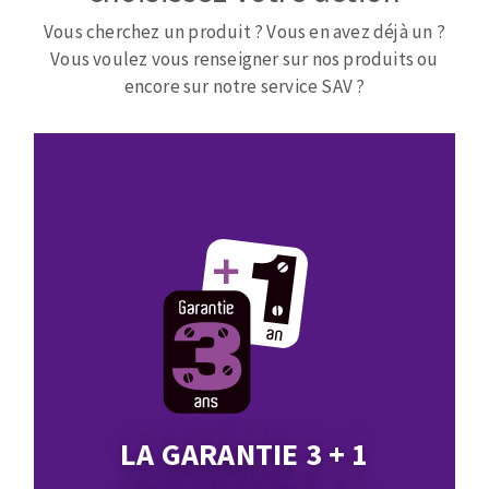
Mèches
Pose des joints
Vous cherchez un produit ? Vous en avez déjà un ?
ABRASIFS APPLIQUÉS
Fraises carbure
Nettoyage
Vous voulez vous renseigner sur nos produits ou
Fers et plaquettes
encore sur notre service SAV ?
Disques auto-agrippant
Lames de scie à ruban
Patins
Bandes abrasives
Disques fibre et papier
DISQUES ABRASIFS
Feuilles 230 x 280 mm
Cales à poncer et patins
Disques abrasifs agglomérés
Plateaux supports
Meules d'ébarbage
Eponges abrasive
TRAITEMENT DE SURFACE
LA GARANTIE 3 + 1
Disques à lamelles