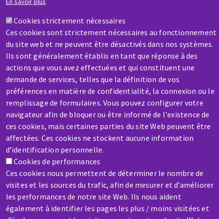
Une question ? Un renseignement ?
En savoir plus
04 73 99 99 99
Cookies strictement nécessaires
Contactez-nous
Ces cookies sont strictement nécessaires au fonctionnement
du site web et ne peuvent être désactivés dans nos systèmes.
AD DUFOUR
Ils sont généralement établis en tant que réponse à des
AUVERGNE YZEURE
actions que vous avez effectuées et qui constituent une
RUE DU SEMINAIRE - Z.I. MOULINS
SUD
demande de services, telles que la définition de vos
YZEURE , 03400
préférences en matière de confidentialité, la connexion ou le
04 70 44 63 00
remplissage de formulaires. Vous pouvez configurer votre
SAV / RÉPARATION
navigateur afin de bloquer ou être informé de l'existence de
Une machine cassée ? En panne ?
ces cookies, mais certaines parties du site Web peuvent être
AD F.I.A OREXAD ST
affectées. Ces cookies ne stockent aucune information
GEORGES
Contactez-nous
d’identification personnelle.
ZA DU CROZATIER
Cookies de performances
SAINT-GEORGES , 15100
Ces cookies nous permettent de déterminer le nombre de
04 63 29 30 03
visites et les sources du trafic, afin de mesurer et d’améliorer
les performances de notre site Web. Ils nous aident
également à identifier les pages les plus / moins visitées et
AD F.I.A. OREXAD
Aller