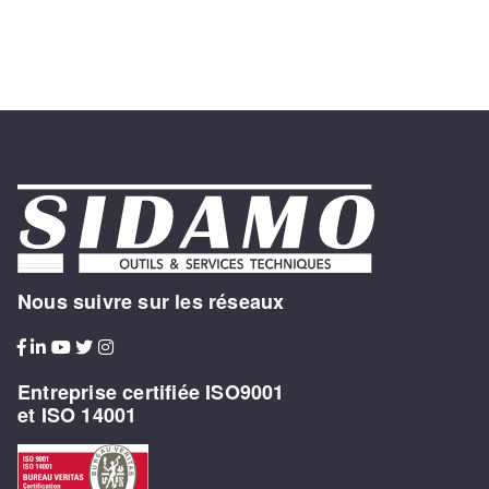
DIESEL ILLK
20 RUE DU FORT
ILLKIRCH-GRAFFENSTADEN ,
67400
03 88 66 08 45
AD ARMORIQUE
LANESTER
RUE PAUL ANCEL - ZI DE
KERPONT
LANESTER , 56600
02 97 76 10 11
Nous suivre sur les réseaux
AD ARMORIQUE ST
Entreprise certifiée ISO9001
BRIEUC
et ISO 14001
1 RUE AMPERE
SAINT-BRIEUC , 22003
02 96 62 11 11