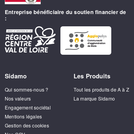
Entreprise bénéficiaire du soutien financier de
AD AUMERLE MEAUX
:
45 ZI DE L'EPINETTE
MEAUX , 77100
01 64 36 53 53
AD BLANCHARDET
SARRAT
ZAC KENNEDY - 70 RUE DU
Sidamo
Les Produits
DOCTEUR BETOUS
SAINT-PIERRE-DU-MONT , 40281
05 58 51 52 53
Qui sommes-nous ?
Tout les produits de A à Z
Nos valeurs
La marque Sidamo
Engagement sociétal
AD COMPTOIR FREIN
Mentions légales
LIMOGES
35 RUE HENRI GIFFARD
Gestion des cookies
LIMOGES , 87000