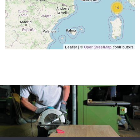
SAINT-GERMAIN-DU-PUY , 18390
14
02 48 65 01 02
A.3.C.
70 RUE MAYOR DE MONTRICHER
AIX-EN-PROVENCE , 13090
Leaflet | ©
OpenStreetMap
contributors
04 42 24 41 11
A.D.S. NEGOCE
TECHNIQUE
21 RUE PAUL VERLAINE - LE
RIMBAUD
HARFLEUR , 76700
02 35 13 14 51
A.F.I