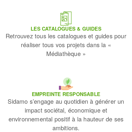
ACCU 66
18 CAMI DELS HORTS
PONTEILLA , 66300
04 68 62 27 41
LES CATALOGUES & GUIDES
Retrouvez tous les catalogues et guides pour
réaliser tous vos projets dans la «
ACE SIN TUNG HING
Médiathèque »
PAPEETE
PAPEETE-TAHITI (PF) , 98713
06 89 50 86 30
ACT F.I.
21 ROUTE DE ST LOUBES
EMPREINTE RESPONSABLE
AMBARES-ET-LAGRAVE , 33440
Sidamo s’engage au quotidien à générer un
05 56 06 18 14
impact sociétal, économique et
environnemental positif à la hauteur de ses
AD ALSACE ELECTRO
ambitions.