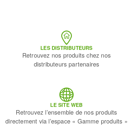
ABRAM DISTRIBUTION
Z.I. SAINT JOSEPH
MANOSQUE , 04101
04 92 72 14 12
ABRASIFS ET
LES DISTRIBUTEURS
OUTILLAGES
Retrouvez nos produits chez nos
8 RUE RAIMU
distributeurs partenaires
VENISSIEUX , 69200
04 78 00 04 96
ABRASSOUD
ZA DE LA GRANDE PIECE - 8 ALLEE
LE SITE WEB
LC & H GEAY
LIMOGES , 87000
Retrouvez l’ensemble de nos produits
09 64 14 24 55
directement via l’espace « Gamme produits »