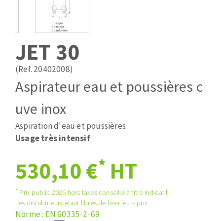
Mèches
Pose des joints
ABRASIFS APPLIQUÉS
Fraises carbure
Nettoyage
Fers et plaquettes
JET 30
Disques auto-agrippant
Lames de scie à ruban
Patins
(Ref. 20402008)
Bandes abrasives
Aspirateur eau et poussières c
Disques fibre et papier
DISQUES ABRASIFS
Feuilles 230 x 280 mm
uve inox
Cales à poncer et patins
Aspiration d'eau et poussières
Disques abrasifs agglomérés
Plateaux supports
Usage très intensif
Meules d'ébarbage
Eponges abrasive
*
530,10 €
HT
TRAITEMENT DE SURFACE
*
Prix public 2026 hors taxes conseillé à titre indicatif.
Les distributeurs étant libres de fixer leurs prix
Disques à lamelles
Norme : EN 60335-2-69