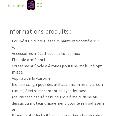
Disque intissé
Garantie :
Disques fibre
Roues à lamelles
NETTOYAGE
Meules sur tige
Brosses
Informations produits :
Aspirateurs
Meules de tourets
Equipé d'un filtre Classe M haute efficacité à 99,9
Feutres à polir
%
Bandes sans fin
Accessoires métalliques et tubes inox
Rouleaux d'atelier
Flexible armé anti-
MACHINES POUR LE TRAVAIL DU MÉTAL
écrasement Socle à 4 roues pour une mobilité opti
misée
Aspiration bi-turbine
Tronçonneuses
Moteur conçu pour des utilisations intensives con
Scies à ruban
tinues, à refroidissement de type by-pass
Perceuses
(de l'air est aspiré par une troisième turbine au-
Perceuses magnétiques
dessus du moteur uniquement pour le refroidissem
OUTILS COUPANTS
Affuteurs de forets
ent)
Tourets
Plaque anti électicité statique reliée à la prise de t