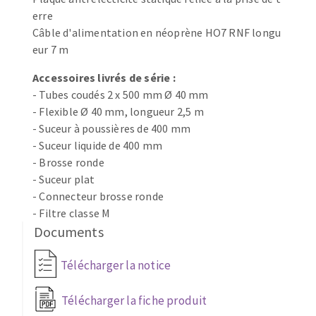
erre
Fraises scies
Ponceuses
Câble d'alimentation en néoprène HO7 RNF longu
Rubans
Tours à métaux
eur 7 m
Fraise HSS
Tables
Forets métaux
Accessoires livrés de série :
- Tubes coudés 2 x 500 mm Ø 40 mm
- Flexible Ø 40 mm, longueur 2,5 m
- Suceur à poussières de 400 mm
- Suceur liquide de 400 mm
- Brosse ronde
- Suceur plat
- Connecteur brosse ronde
- Filtre classe M
Documents
Télécharger la notice
Télécharger la fiche produit