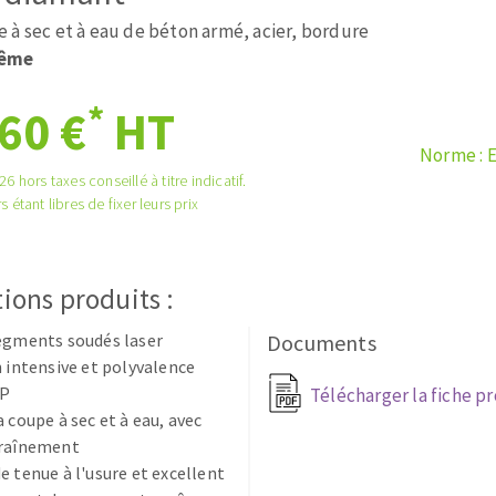
tées à profil
Système auto-nivelant à vis
 à sec et à eau de béton armé, acier, bordure
melles diamantés
Système auto-nivelant à cale
rême
Pose des joints
Nettoyage
*
60 €
HT
Norme : 
6 hors taxes conseillé à titre indicatif.
s étant libres de fixer leurs prix
ABRASIFS APPLIQUÉS
ions produits :
egments soudés laser
Documents
n intensive et polyvalence
TP
Télécharger la fiche p
a coupe à sec et à eau, avec
traînement
e tenue à l'usure et excellent