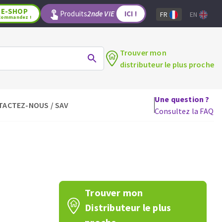
E-SHOP
Produits
2nde VIE
ICI !
FR
EN
Commandez !
Trouver mon
distributeur le plus proche
Une question ?
TACTEZ-NOUS / SAV
LAGE
OUTILS POUR LE BOIS
Consultez la FAQ
Lames de scie circulaire
Lames de scie sauteuse
Lames de scie sabre
Mèches
aux
Fraises carbure
Trouver mon
Fers et plaquettes
Distributeur le plus
Lames de scie à ruban