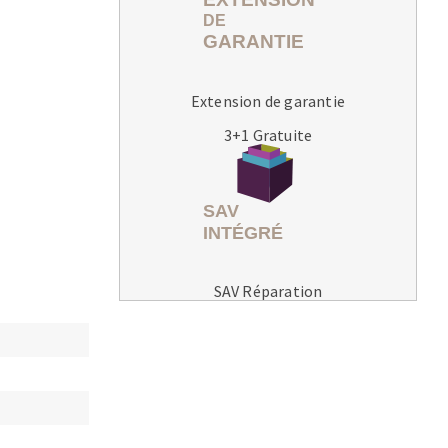
Extension de garantie
3+1 Gratuite
MACHINES POUR LE TRAVAIL DU
MÉTAL
Tronçonneuses
Scies à ruban
Perceuses
SAV Réparation
Perceuses magnétiques
Affuteurs de forets
Tourets
Ponceuses
Tours à métaux
Tables