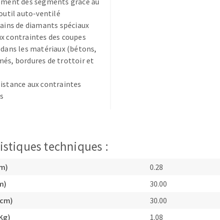
sement des segments grâce au
'outil auto-ventilé
rains de diamants spéciaux
x contraintes des coupes
 dans les matériaux (bétons,
és, bordures de trottoir et
TEMENT DE SURFACE
NETTOYAGE
istance aux contraintes
s
melles
Aspirateurs
é
e
elles
istiques techniques :
ige
cm)
0.28
ourets
m)
30.00
ir
(cm)
30.00
fin
Kg)
1.08
telier