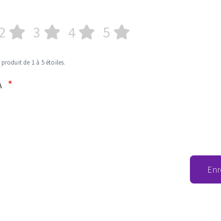
2
3
4
5
 produit de 1 à 5 étoiles.
A
Enr