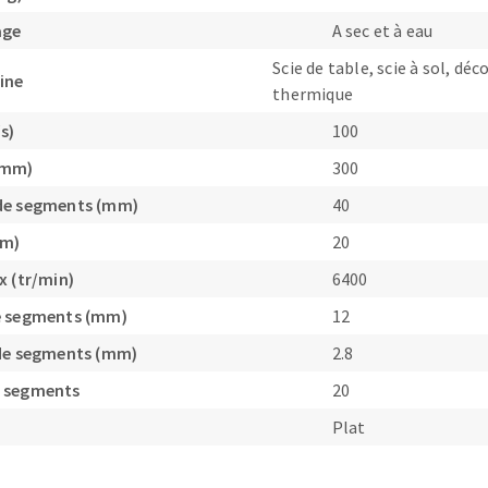
age
A sec et à eau
Scie de table, scie à sol, dé
ine
thermique
s)
100
OUTILS COUPANTS
(mm)
300
de segments (mm)
40
mm)
20
x (tr/min)
6400
e segments (mm)
12
de segments (mm)
2.8
 segments
20
Plat