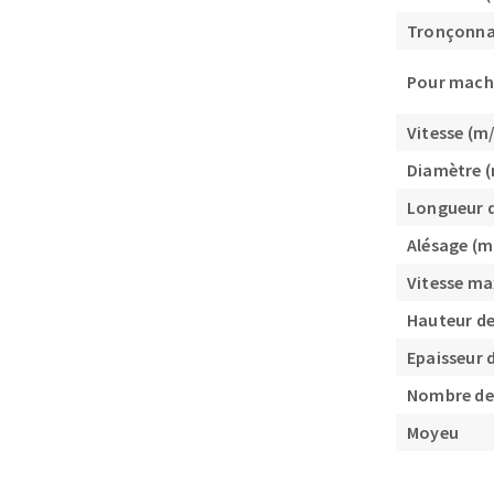
Tronçonn
Pour mach
Vitesse (m/
Diamètre 
Fraises scies
Longueur 
Rubans
Alésage (
Fraise HSS
Vitesse ma
Forets métaux
Hauteur d
Epaisseur 
Nombre de
Moyeu