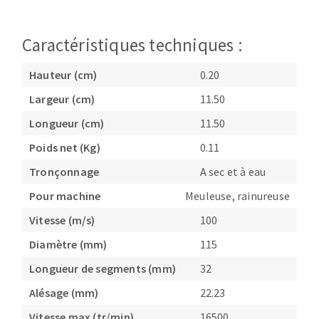
Fraises scies
Ponceuses
Rubans
Tours à métaux
Caractéristiques techniques :
Fraise HSS
Tables
Hauteur (cm)
0.20
Forets métaux
Largeur (cm)
11.50
Longueur (cm)
11.50
Poids net (Kg)
0.11
Tronçonnage
A sec et à eau
Pour machine
Meuleuse, rainureuse
Vitesse (m/s)
100
Diamètre (mm)
115
Longueur de segments (mm)
32
Alésage (mm)
22.23
Vitesse max (tr/min)
16500