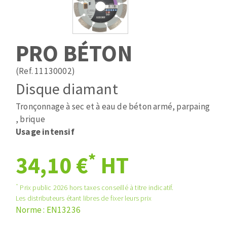
Mèches
Pose des joints
ABRASIFS APPLIQUÉS
Fraises carbure
Nettoyage
Fers et plaquettes
PRO BÉTON
Disques auto-agrippant
Lames de scie à ruban
Patins
(Ref. 11130002)
Bandes abrasives
Disque diamant
Disques fibre et papier
DISQUES ABRASIFS
Feuilles 230 x 280 mm
Tronçonnage à sec et à eau de béton armé, parpaing
Cales à poncer et patins
, brique
Disques abrasifs agglomérés
Plateaux supports
Usage intensif
Meules d'ébarbage
Eponges abrasive
*
34,10 €
HT
TRAITEMENT DE SURFACE
*
Prix public 2026 hors taxes conseillé à titre indicatif.
Les distributeurs étant libres de fixer leurs prix
Norme : EN13236
Disques à lamelles