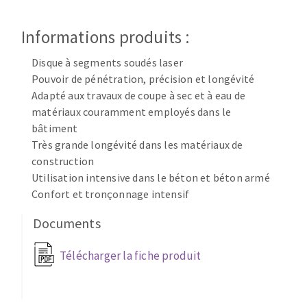
Disque intissé
Disques fibre
Informations produits :
Roues à lamelles
NETTOYAGE
Meules sur tige
Disque à segments soudés laser
Brosses
Pouvoir de pénétration, précision et longévité
Adapté aux travaux de coupe à sec et à eau de
Aspirateurs
Meules de tourets
matériaux couramment employés dans le
Feutres à polir
bâtiment
Bandes sans fin
Très grande longévité dans les matériaux de
Rouleaux d'atelier
construction
MACHINES POUR LE TRAVAIL DU MÉTAL
Utilisation intensive dans le béton et béton armé
Confort et tronçonnage intensif
Tronçonneuses
Documents
Scies à ruban
Perceuses
Télécharger la fiche produit
Perceuses magnétiques
OUTILS COUPANTS
Affuteurs de forets
Tourets