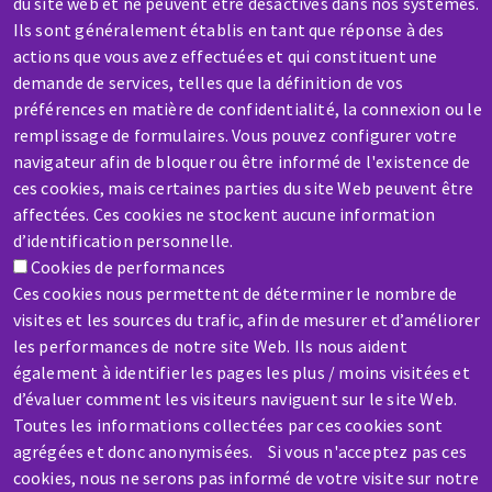
du site web et ne peuvent être désactivés dans nos systèmes.
Ils sont généralement établis en tant que réponse à des
actions que vous avez effectuées et qui constituent une
demande de services, telles que la définition de vos
préférences en matière de confidentialité, la connexion ou le
remplissage de formulaires. Vous pouvez configurer votre
SAV / RÉPARATION
navigateur afin de bloquer ou être informé de l'existence de
Une machine cassée ? En panne ?
ces cookies, mais certaines parties du site Web peuvent être
affectées. Ces cookies ne stockent aucune information
d’identification personnelle.
Contactez-nous
Cookies de performances
Ces cookies nous permettent de déterminer le nombre de
visites et les sources du trafic, afin de mesurer et d’améliorer
les performances de notre site Web. Ils nous aident
également à identifier les pages les plus / moins visitées et
Aller
d’évaluer comment les visiteurs naviguent sur le site Web.
au
Toutes les informations collectées par ces cookies sont
agrégées et donc anonymisées. Si vous n'acceptez pas ces
contenu
cookies, nous ne serons pas informé de votre visite sur notre
principal