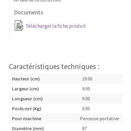
Fraises scies
Ponceuses
Documents
Rubans
Tours à métaux
Fraise HSS
Tables
Télécharger la fiche produit
Forets métaux
Caractéristiques techniques :
Hauteur (cm)
19.00
Largeur (cm)
9.00
Longueur (cm)
9.00
Poids net (Kg)
0.95
Pour machine
Perceuse portative
Diamètre (mm)
87