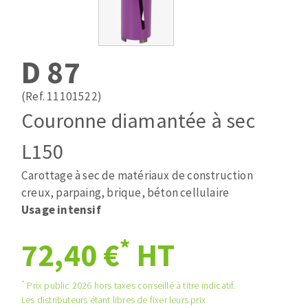
Mèches
Pose des joints
ABRASIFS APPLIQUÉS
Fraises carbure
Nettoyage
Fers et plaquettes
D 87
Disques auto-agrippant
Lames de scie à ruban
Patins
(Ref. 11101522)
Bandes abrasives
Couronne diamantée à sec
Disques fibre et papier
DISQUES ABRASIFS
Feuilles 230 x 280 mm
L150
Cales à poncer et patins
Carottage à sec de matériaux de construction
Disques abrasifs agglomérés
Plateaux supports
creux, parpaing, brique, béton cellulaire
Meules d'ébarbage
Eponges abrasive
Usage intensif
*
72,40 €
HT
TRAITEMENT DE SURFACE
*
Prix public 2026 hors taxes conseillé à titre indicatif.
Disques à lamelles
Les distributeurs étant libres de fixer leurs prix