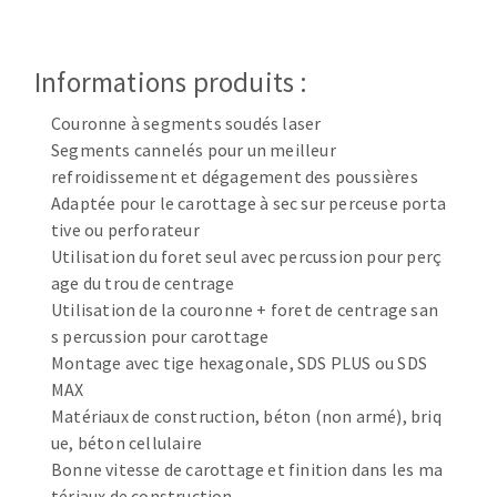
Disque intissé
Disques fibre
Roues à lamelles
Informations produits :
NETTOYAGE
Meules sur tige
Couronne à segments soudés laser
Brosses
Segments cannelés pour un meilleur
Aspirateurs
Meules de tourets
refroidissement et dégagement des poussières
Feutres à polir
Adaptée pour le carottage à sec sur perceuse porta
Bandes sans fin
tive ou perforateur
Rouleaux d'atelier
Utilisation du foret seul avec percussion pour perç
MACHINES POUR LE TRAVAIL DU MÉTAL
age du trou de centrage
Utilisation de la couronne + foret de centrage san
s percussion pour carottage
Tronçonneuses
Montage avec tige hexagonale, SDS PLUS ou SDS
Scies à ruban
MAX
Perceuses
Matériaux de construction, béton (non armé), briq
Perceuses magnétiques
ue, béton cellulaire
OUTILS COUPANTS
Affuteurs de forets
Bonne vitesse de carottage et finition dans les ma
Tourets
tériaux de construction