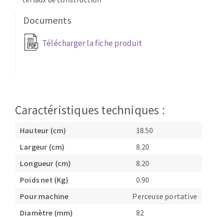
Fraises scies
Ponceuses
Documents
Rubans
Tours à métaux
Fraise HSS
Tables
Télécharger la fiche produit
Forets métaux
Caractéristiques techniques :
Hauteur (cm)
18.50
Largeur (cm)
8.20
Longueur (cm)
8.20
Poids net (Kg)
0.90
Pour machine
Perceuse portative
Diamètre (mm)
82