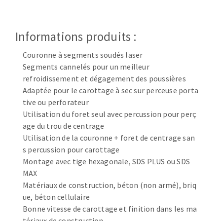
Disque intissé
Disques fibre
Roues à lamelles
Informations produits :
NETTOYAGE
Meules sur tige
Couronne à segments soudés laser
Brosses
Segments cannelés pour un meilleur
Aspirateurs
Meules de tourets
refroidissement et dégagement des poussières
Feutres à polir
Adaptée pour le carottage à sec sur perceuse porta
Bandes sans fin
tive ou perforateur
Rouleaux d'atelier
Utilisation du foret seul avec percussion pour perç
MACHINES POUR LE TRAVAIL DU MÉTAL
age du trou de centrage
Utilisation de la couronne + foret de centrage san
s percussion pour carottage
Tronçonneuses
Montage avec tige hexagonale, SDS PLUS ou SDS
Scies à ruban
MAX
Perceuses
Matériaux de construction, béton (non armé), briq
Perceuses magnétiques
ue, béton cellulaire
OUTILS COUPANTS
Affuteurs de forets
Bonne vitesse de carottage et finition dans les ma
Tourets
tériaux de construction