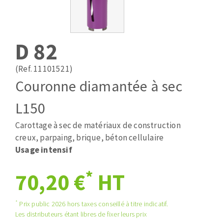
Mèches
Pose des joints
ABRASIFS APPLIQUÉS
Fraises carbure
Nettoyage
Fers et plaquettes
D 82
Disques auto-agrippant
Lames de scie à ruban
Patins
(Ref. 11101521)
Bandes abrasives
Couronne diamantée à sec
Disques fibre et papier
DISQUES ABRASIFS
Feuilles 230 x 280 mm
L150
Cales à poncer et patins
Carottage à sec de matériaux de construction
Disques abrasifs agglomérés
Plateaux supports
creux, parpaing, brique, béton cellulaire
Meules d'ébarbage
Eponges abrasive
Usage intensif
*
70,20 €
HT
TRAITEMENT DE SURFACE
*
Prix public 2026 hors taxes conseillé à titre indicatif.
Disques à lamelles
Les distributeurs étant libres de fixer leurs prix