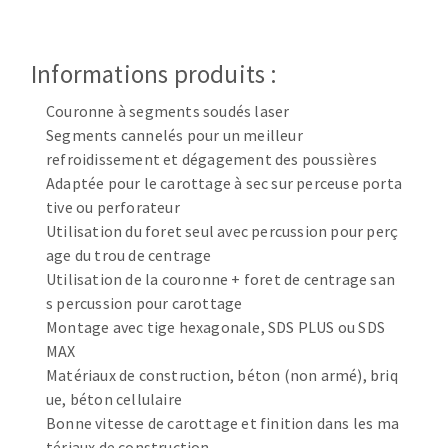
Disque intissé
Disques fibre
Roues à lamelles
Informations produits :
NETTOYAGE
Meules sur tige
Couronne à segments soudés laser
Brosses
Segments cannelés pour un meilleur
Aspirateurs
Meules de tourets
refroidissement et dégagement des poussières
Feutres à polir
Adaptée pour le carottage à sec sur perceuse porta
Bandes sans fin
tive ou perforateur
Rouleaux d'atelier
Utilisation du foret seul avec percussion pour perç
MACHINES POUR LE TRAVAIL DU MÉTAL
age du trou de centrage
Utilisation de la couronne + foret de centrage san
s percussion pour carottage
Tronçonneuses
Montage avec tige hexagonale, SDS PLUS ou SDS
Scies à ruban
MAX
Perceuses
Matériaux de construction, béton (non armé), briq
Perceuses magnétiques
ue, béton cellulaire
OUTILS COUPANTS
Affuteurs de forets
Bonne vitesse de carottage et finition dans les ma
Tourets
tériaux de construction