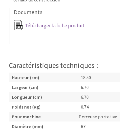
Fraises scies
Ponceuses
Documents
Rubans
Tours à métaux
Fraise HSS
Tables
Télécharger la fiche produit
Forets métaux
Caractéristiques techniques :
Hauteur (cm)
18.50
Largeur (cm)
6.70
Longueur (cm)
6.70
Poids net (Kg)
0.74
Pour machine
Perceuse portative
Diamètre (mm)
67