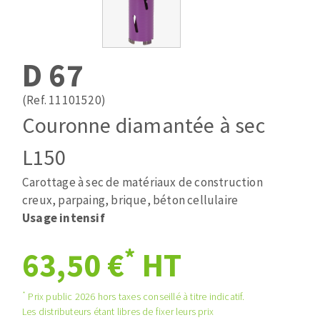
Mèches
Pose des joints
ABRASIFS APPLIQUÉS
Fraises carbure
Nettoyage
Fers et plaquettes
D 67
Disques auto-agrippant
Lames de scie à ruban
Patins
(Ref. 11101520)
Bandes abrasives
Couronne diamantée à sec
Disques fibre et papier
DISQUES ABRASIFS
Feuilles 230 x 280 mm
L150
Cales à poncer et patins
Carottage à sec de matériaux de construction
Disques abrasifs agglomérés
Plateaux supports
creux, parpaing, brique, béton cellulaire
Meules d'ébarbage
Eponges abrasive
Usage intensif
*
63,50 €
HT
TRAITEMENT DE SURFACE
*
Prix public 2026 hors taxes conseillé à titre indicatif.
Disques à lamelles
Les distributeurs étant libres de fixer leurs prix