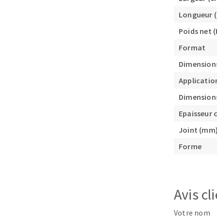
Longueur 
Poids net (
Format
Dimension
Applicatio
Fraises scies
Dimensions 
Rubans
Epaisseur 
Fraise HSS
Forets métaux
Joint (mm
Forme
Avis cl
Votre nom