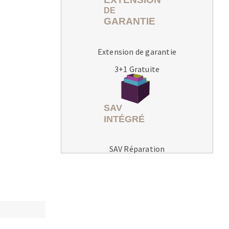
Extension de garantie
3+1 Gratuite
MACHINES POUR LE TRAVAIL DU
MÉTAL
Tronçonneuses
Scies à ruban
Perceuses
SAV Réparation
Perceuses magnétiques
Affuteurs de forets
Tourets
Ponceuses
Tours à métaux
Tables