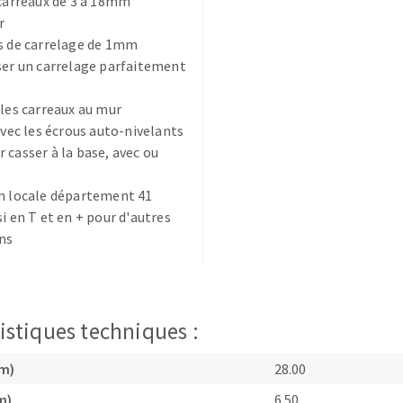
 carreaux de 3 à 18mm
r
s de carrelage de 1mm
ser un carrelage parfaitement
 les carreaux au mur
 avec les écrous auto-nivelants
TEMENT DE SURFACE
NETTOYAGE
 casser à la base, avec ou
melles
Aspirateurs
n locale département 41
é
si en T et en + pour d'autres
e
ns
elles
ige
istiques techniques :
ourets
ir
cm)
28.00
fin
m)
6.50
telier