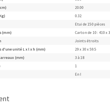
(cm)
20.00
Kg)
0.32
Etui de 150 pièces
s (mm)
Carton de 10 : 410 x 
OUTILS COUPANTS
n
Joints étroits
d'une unité L x l x h (mm)
29 x 30 x 59.5
carreaux (mm)
3 à 18
)
1
En I
ient