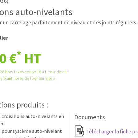
936)
tées à profil
Système auto-nivelant à cale
lons auto-nivelants
melles diamantés
Système auto-nivelant à vis
Pose des joints
 un carrelage parfaitement de niveau et des joints réguliers 
Nettoyage
lier
*
0 €
HT
ABRASIFS APPLIQUÉS
6 hors taxes conseillé à titre indicatif.
s étant libres de fixer leurs prix
ions produits :
0 croisillons auto-nivelants en
Documents
1mm
s pour système auto-nivelant
Télécharger la fiche p