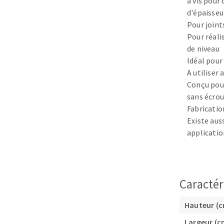
à vis pour
Plateaux supports
d'épaisseu
Pour joint
Pour réali
de niveau
Idéal pour
A utiliser
DISQUES ABRASIFS
TRAI
Conçu pour
sans écrou
Disques abrasifs agglomérés
Disques à la
Fabricatio
Meules d'ébarbage
Disque intiss
Existe aus
Disques fibr
applicatio
Roues à lam
Meules sur t
Brosses
Caractér
Meules de t
Feutres à pol
Hauteur (
Bandes sans 
Largeur (c
Rouleaux d'a