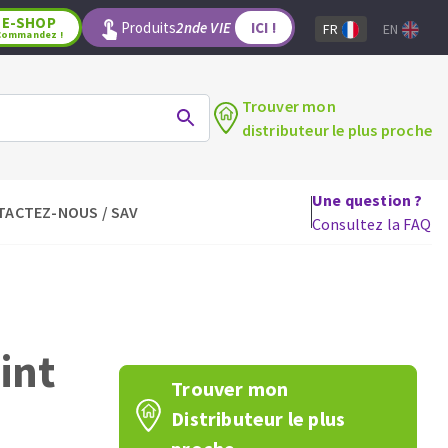
E-SHOP
Produits
2nde VIE
ICI !
FR
EN
Commandez !
Trouver mon
distributeur le plus proche
Une question ?
TACTEZ-NOUS / SAV
LAGE
OUTILS POUR LE BOIS
Consultez la FAQ
Lames de scie circulaire
Lames de scie sauteuse
Lames de scie sabre
Mèches
oint
aux
Fraises carbure
Trouver mon
Fers et plaquettes
Distributeur le plus
Lames de scie à ruban