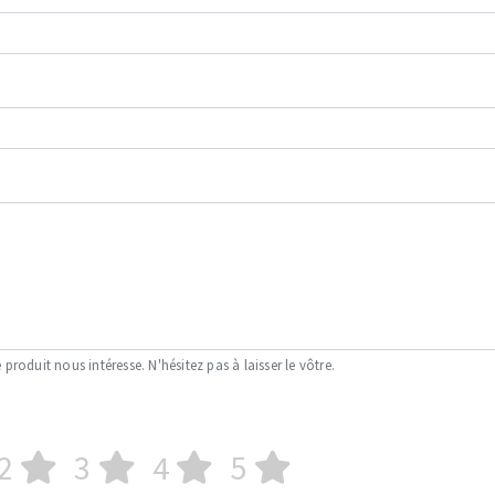
 produit nous intéresse. N'hésitez pas à laisser le vôtre.
2
3
4
5