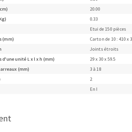
(cm)
20.00
Kg)
0.33
Etui de 150 pièces
s (mm)
Carton de 10 : 410 x 
OUTILS COUPANTS
n
Joints étroits
d'une unité L x l x h (mm)
29 x 30 x 59.5
carreaux (mm)
3 à 18
)
2
En I
ient