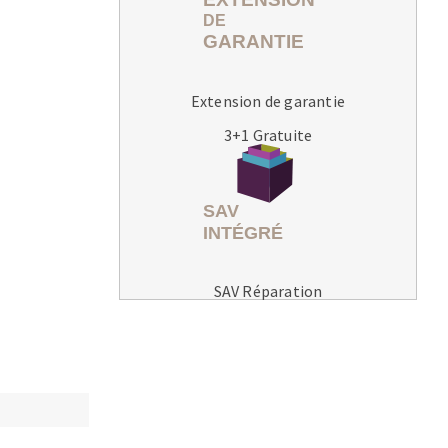
Extension de garantie
3+1 Gratuite
MACHINES POUR LE TRAVAIL DU
MÉTAL
Tronçonneuses
Scies à ruban
Perceuses
SAV Réparation
Perceuses magnétiques
Affuteurs de forets
Tourets
Ponceuses
Tours à métaux
Tables