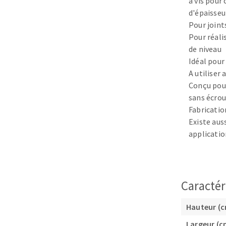
à vis pour
Eponges abrasive
d'épaisseu
Pour joint
Pour réali
de niveau
Idéal pour
A utiliser
DISQUES ABRASIFS
TRAI
Conçu pour
sans écrou
Disques abrasifs agglomérés
Disques à la
Fabricatio
Meules d'ébarbage
Disque intiss
Existe aus
Disques fibr
applicatio
Roues à lam
Meules sur t
Brosses
Caractér
Meules de t
Feutres à pol
Hauteur (
Bandes sans 
Largeur (c
Rouleaux d'a