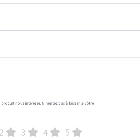
 produit nous intéresse. N'hésitez pas à laisser le vôtre.
2
3
4
5