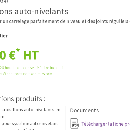
934)
tées à profil
Système auto-nivelant à cale
lons auto-nivelants
melles diamantés
Système auto-nivelant à vis
Pose des joints
 un carrelage parfaitement de niveau et des joints réguliers 
Nettoyage
lier
*
0 €
HT
ABRASIFS APPLIQUÉS
6 hors taxes conseillé à titre indicatif.
s étant libres de fixer leurs prix
ions produits :
0 croisillons auto-nivelants en
Documents
2mm
s pour système auto-nivelant
Télécharger la fiche p