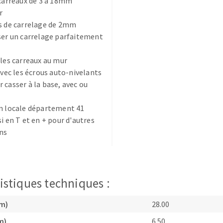
 carreaux de 3 à 18mm
r
s de carrelage de 2mm
ser un carrelage parfaitement
 les carreaux au mur
 avec les écrous auto-nivelants
TEMENT DE SURFACE
NETTOYAGE
 casser à la base, avec ou
melles
Aspirateurs
n locale département 41
é
si en T et en + pour d'autres
e
ns
elles
ige
istiques techniques :
ourets
ir
cm)
28.00
fin
m)
6.50
telier