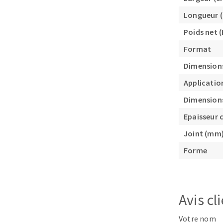
Longueur 
Poids net (
Format
Dimension
Applicatio
Fraises scies
Dimensions 
Rubans
Epaisseur 
Fraise HSS
Forets métaux
Joint (mm
Forme
Avis cl
Votre nom