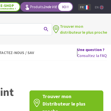
E-SHOP
Produits
2nde VIE
ICI !
FR
EN
Commandez !
Trouver mon
distributeur le plus proche
Une question ?
TACTEZ-NOUS / SAV
LAGE
OUTILS POUR LE BOIS
Consultez la FAQ
Lames de scie circulaire
Lames de scie sauteuse
Lames de scie sabre
Mèches
oint
aux
Fraises carbure
Trouver mon
Fers et plaquettes
Distributeur le plus
Lames de scie à ruban