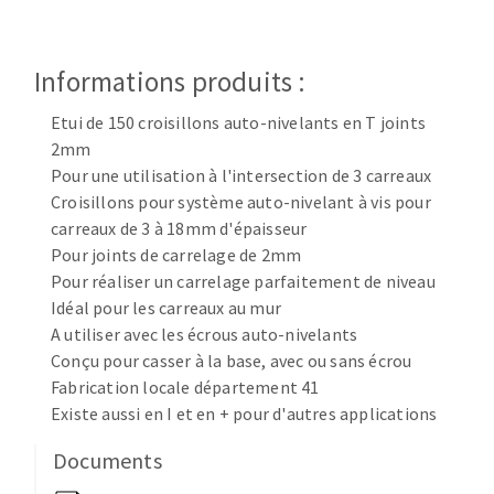
Disque intissé
Disques fibre
Roues à lamelles
Informations produits :
NETTOYAGE
Meules sur tige
Etui de 150 croisillons auto-nivelants en T joints
Brosses
2mm
Aspirateurs
Meules de tourets
Pour une utilisation à l'intersection de 3 carreaux
Feutres à polir
Croisillons pour système auto-nivelant à vis pour
Bandes sans fin
carreaux de 3 à 18mm d'épaisseur
Rouleaux d'atelier
Pour joints de carrelage de 2mm
MACHINES POUR LE TRAVAIL DU MÉTAL
Pour réaliser un carrelage parfaitement de niveau
Idéal pour les carreaux au mur
A utiliser avec les écrous auto-nivelants
Tronçonneuses
Conçu pour casser à la base, avec ou sans écrou
Scies à ruban
Fabrication locale département 41
Perceuses
Existe aussi en I et en + pour d'autres applications
Perceuses magnétiques
OUTILS COUPANTS
Documents
Affuteurs de forets
Tourets