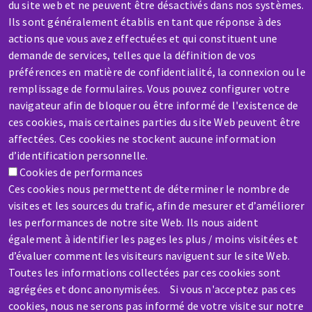
du site web et ne peuvent être désactivés dans nos systèmes.
Ils sont généralement établis en tant que réponse à des
actions que vous avez effectuées et qui constituent une
demande de services, telles que la définition de vos
préférences en matière de confidentialité, la connexion ou le
remplissage de formulaires. Vous pouvez configurer votre
SAV / RÉPARATION
navigateur afin de bloquer ou être informé de l'existence de
Une machine cassée ? En panne ?
ces cookies, mais certaines parties du site Web peuvent être
affectées. Ces cookies ne stockent aucune information
d’identification personnelle.
Contactez-nous
Cookies de performances
Ces cookies nous permettent de déterminer le nombre de
visites et les sources du trafic, afin de mesurer et d’améliorer
les performances de notre site Web. Ils nous aident
également à identifier les pages les plus / moins visitées et
Aller
d’évaluer comment les visiteurs naviguent sur le site Web.
au
Toutes les informations collectées par ces cookies sont
agrégées et donc anonymisées. Si vous n'acceptez pas ces
contenu
cookies, nous ne serons pas informé de votre visite sur notre
principal