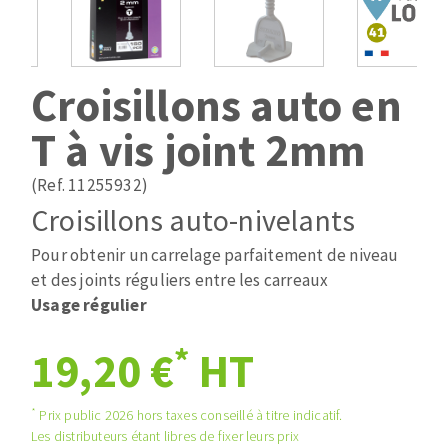
Mèches
Pose des joints
ABRASIFS APPLIQUÉS
Fraises carbure
Nettoyage
Fers et plaquettes
Croisillons auto en
Disques auto-agrippant
Lames de scie à ruban
Patins
T à vis joint 2mm
Bandes abrasives
Disques fibre et papier
(Ref. 11255932)
DISQUES ABRASIFS
Feuilles 230 x 280 mm
Croisillons auto-nivelants
Cales à poncer et patins
Pour obtenir un carrelage parfaitement de niveau
Disques abrasifs agglomérés
Eponges abrasive
et des joints réguliers entre les carreaux
Meules d'ébarbage
Plateaux supports
Usage régulier
*
19,20 €
HT
TRAITEMENT DE SURFACE
*
Prix public 2026 hors taxes conseillé à titre indicatif.
Disques à lamelles
Les distributeurs étant libres de fixer leurs prix