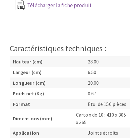
Télécharger la fiche produit
Fraises scies
Ponceuses
Rubans
Tours à métaux
Fraise HSS
Tables
Forets métaux
Caractéristiques techniques :
Hauteur (cm)
28.00
Largeur (cm)
6.50
Longueur (cm)
20.00
Poids net (Kg)
0.67
Format
Etui de 150 pièces
Carton de 10 : 410 x 305
Dimensions (mm)
x 365
Application
Joints étroits