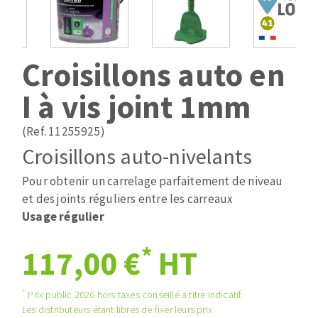
Mèches
Pose des joints
ABRASIFS APPLIQUÉS
Fraises carbure
Nettoyage
Fers et plaquettes
Croisillons auto en
Disques auto-agrippant
Lames de scie à ruban
Patins
I à vis joint 1mm
Bandes abrasives
Disques fibre et papier
(Ref. 11255925)
DISQUES ABRASIFS
Feuilles 230 x 280 mm
Croisillons auto-nivelants
Cales à poncer et patins
Pour obtenir un carrelage parfaitement de niveau
Disques abrasifs agglomérés
Eponges abrasive
et des joints réguliers entre les carreaux
Meules d'ébarbage
Plateaux supports
Usage régulier
*
117,00 €
HT
TRAITEMENT DE SURFACE
*
Prix public 2026 hors taxes conseillé à titre indicatif.
Disques à lamelles
Les distributeurs étant libres de fixer leurs prix