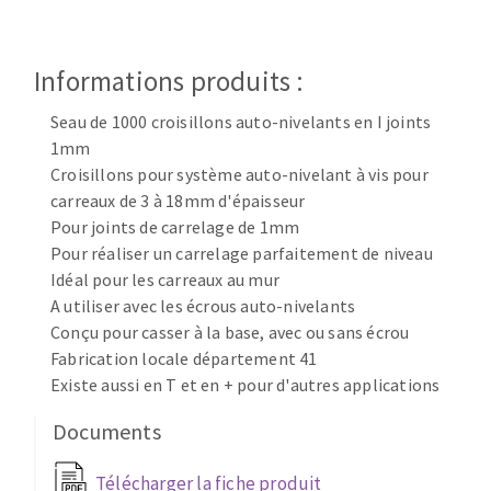
Disque intissé
Disques fibre
Roues à lamelles
Informations produits :
NETTOYAGE
Meules sur tige
Seau de 1000 croisillons auto-nivelants en I joints
Brosses
1mm
Aspirateurs
Meules de tourets
Croisillons pour système auto-nivelant à vis pour
Feutres à polir
carreaux de 3 à 18mm d'épaisseur
Bandes sans fin
Pour joints de carrelage de 1mm
Rouleaux d'atelier
Pour réaliser un carrelage parfaitement de niveau
MACHINES POUR LE TRAVAIL DU MÉTAL
Idéal pour les carreaux au mur
A utiliser avec les écrous auto-nivelants
Conçu pour casser à la base, avec ou sans écrou
Tronçonneuses
Fabrication locale département 41
Scies à ruban
Existe aussi en T et en + pour d'autres applications
Perceuses
Perceuses magnétiques
Documents
OUTILS COUPANTS
Affuteurs de forets
Télécharger la fiche produit
Tourets