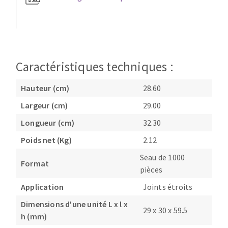
Fraises scies
Ponceuses
Rubans
Tours à métaux
Fraise HSS
Tables
Forets métaux
Caractéristiques techniques :
Hauteur (cm)
28.60
Largeur (cm)
29.00
Longueur (cm)
32.30
Poids net (Kg)
2.12
Seau de 1000
Format
pièces
Application
Joints étroits
Dimensions d'une unité L x l x
29 x 30 x 59.5
h (mm)