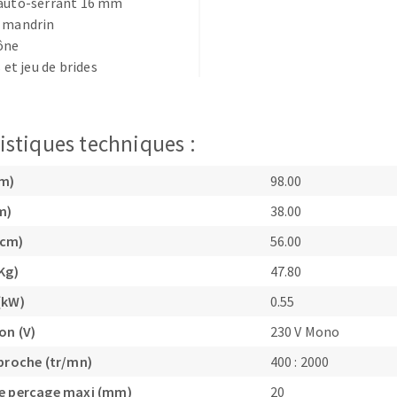
 auto-serrant 16 mm
e mandrin
ône
s et jeu de brides
OUTILS COUPANTS
istiques techniques :
cm)
98.00
m)
38.00
(cm)
56.00
Kg)
47.80
(kW)
0.55
on (V)
230 V Mono
 broche (tr/mn)
400 : 2000
e perçage maxi (mm)
20