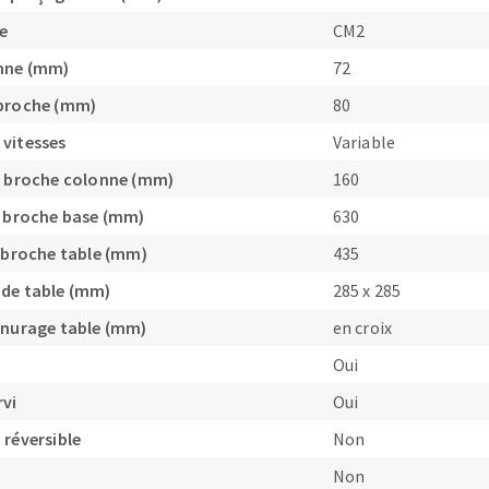
e
CM2
nne (mm)
72
 broche (mm)
80
vitesses
Variable
e broche colonne (mm)
160
e broche base (mm)
630
e broche table (mm)
435
de table (mm)
285 x 285
inurage table (mm)
en croix
Oui
rvi
Oui
 réversible
Non
Non