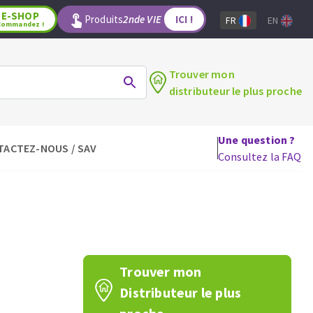
E-SHOP
Produits
2nde VIE
ICI !
FR
EN
Commandez !
Trouver mon
distributeur le plus proche
Une question ?
TACTEZ-NOUS / SAV
LAGE
OUTILS POUR LE BOIS
Consultez la FAQ
Lames de scie circulaire
Lames de scie sauteuse
Lames de scie sabre
Mèches
aux
Fraises carbure
Trouver mon
Fers et plaquettes
Distributeur le plus
Lames de scie à ruban