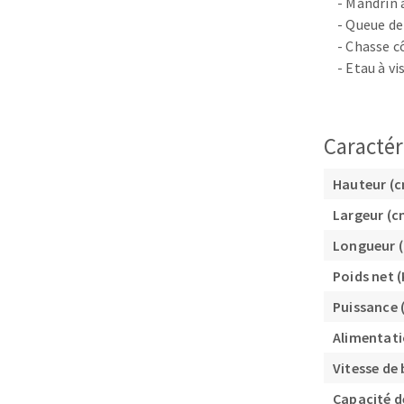
- Mandrin
- Queue d
- Chasse c
- Etau à vi
Caractér
Fraises scies
Hauteur (
Rubans
Fraise HSS
Largeur (c
Forets métaux
Longueur 
Poids net (
Puissance 
Alimentati
Vitesse de
Capacité d