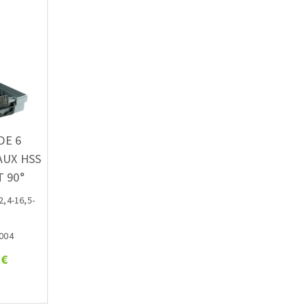
DE 6
AUX HSS
 90°
2,4-16,5-
0004
 €