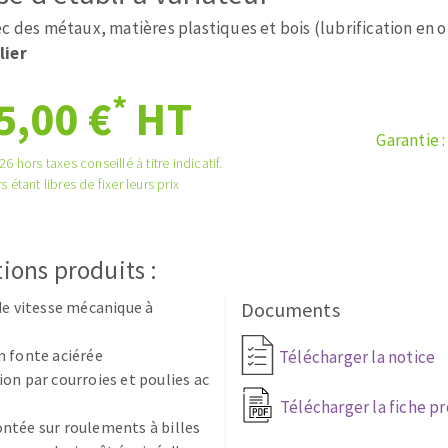
tées à profil
Système auto-nivelant à cale
c des métaux, matières plastiques et bois (lubrification en 
melles diamantés
Système auto-nivelant à vis
lier
Pose des joints
Nettoyage
*
5,00 €
HT
Garantie 
6 hors taxes conseillé à titre indicatif.
s étant libres de fixer leurs prix
ABRASIFS APPLIQUÉS
ions produits :
de vitesse mécanique à
Documents
 fonte aciérée
Télécharger la notice
on par courroies et poulies ac
Télécharger la fiche p
ntée sur roulements à billes