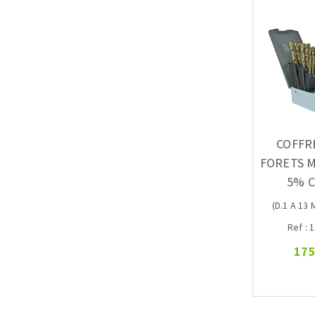
COFFR
FORETS 
5% 
(D.1 A 13 
Ref : 
175