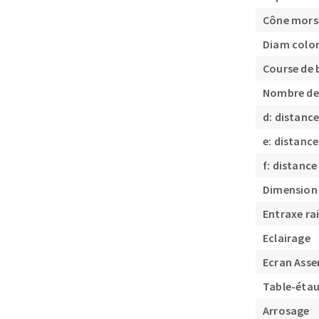
Cône mors
Diam colo
Course de
Nombre de 
d: distanc
e: distanc
f: distanc
Dimension 
Entraxe ra
Eclairage
Ecran Asse
Table-étau
Arrosage