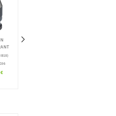
IN
CHASSE CÔNE
JEU DE BRIDES 
RANT
(1/2 MANUEL)
M B18)
Ref : 20598039
Ref : 20598041
8036
12.30 €
36.70 €
 €