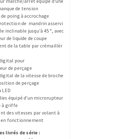
eur marche/arrêt équipé d'une
manque de tension
 de poing à accrochage
rotection de mandrin asservi
ée inclinable jusqu'à 45 °, avec
ur de liquide de coupe
t de la table par crémaillèr
TEMENT DE SURFACE
NETTOYAGE
digital pour
melles
Aspirateurs
eur de perçage
é
digital de la vitesse de broche
e
osition de perçage
elles
à LED
ige
ies équipé d'un microrupteur
 à griffe
 des vitesses par volant à
ourets
 en fonctionnement
ir
fin
s livrés de série :
telier