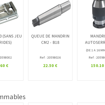
0 (SANS JEU
QUEUE DE MANDRIN
MANDR
RIDES)
CM2 - B18
AUTOSER
(DE 1 A 16 M
20598002
Ref : 20598026
Ref : 2059
.60 €
22.50 €
150.10
mmables