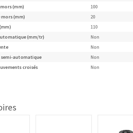
e mors (mm)
100
e mors (mm)
20
 (mm)
110
automatique (mm/tr)
Non
ente
Non
 semi-automatique
Non
ouvements croisés
Non
oires