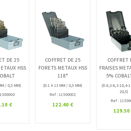
ET DE 25
COFFRET DE 25
COFFRET 
METAUX HSS
FORETS METAUX HSS
FRAISES MET
COBALT
118°
5% COBALT
MM / 0,5 MM)
(D.1 A 13 MM / 0,5 MM)
(D.6,3-8,3-10,4-1
20,5)
11500000
Ref : 11500002
Ref : 1150
.10 €
122.40 €
129.50