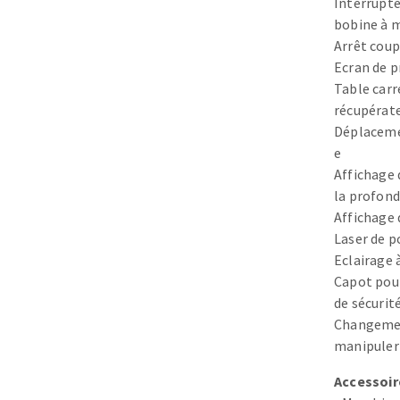
Interrupt
Plateaux supports
bobine à 
Arrêt coup
Ecran de p
Table carr
récupérate
Déplacemen
DISQUES ABRASIFS
TRAI
e
Affichage 
Disques abrasifs agglomérés
Disques à la
la profond
Meules d'ébarbage
Disque intiss
Affichage 
Disques fibr
Laser de p
Roues à lam
Eclairage 
Meules sur t
Capot poul
Brosses
de sécurité
Changement
Meules de t
manipuler
Feutres à pol
Bandes sans 
Accessoire
Rouleaux d'a