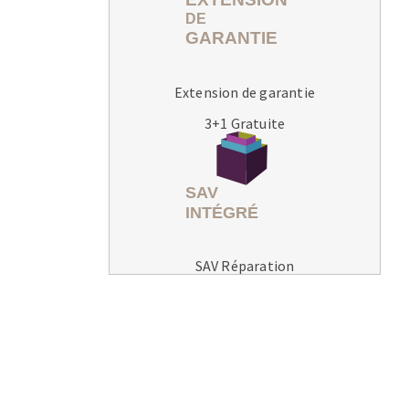
Extension de garantie
3+1 Gratuite
MACHINES POUR LE TRAVAIL DU
MÉTAL
Tronçonneuses
Scies à ruban
Perceuses
SAV Réparation
Perceuses magnétiques
Affuteurs de forets
Tourets
Ponceuses
Tours à métaux
Tables