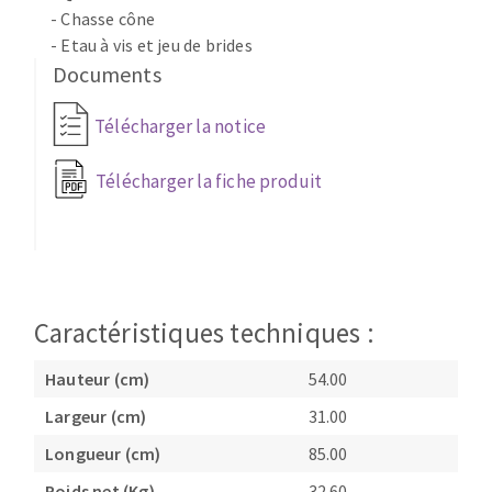
- Chasse cône
Fraises scies
Ponceuses
- Etau à vis et jeu de brides
Rubans
Tours à métaux
Documents
Fraise HSS
Tables
Forets métaux
Télécharger la notice
Télécharger la fiche produit
Caractéristiques techniques :
Hauteur (cm)
54.00
Largeur (cm)
31.00
Longueur (cm)
85.00
Poids net (Kg)
32.60