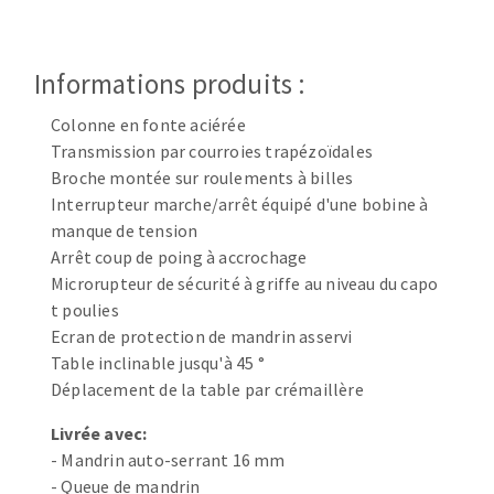
Disque intissé
Disques fibre
Roues à lamelles
Informations produits :
NETTOYAGE
Meules sur tige
Colonne en fonte aciérée
Brosses
Transmission par courroies trapézoïdales
Aspirateurs
Meules de tourets
Broche montée sur roulements à billes
Feutres à polir
Interrupteur marche/arrêt équipé d'une bobine à
Bandes sans fin
manque de tension
Rouleaux d'atelier
Arrêt coup de poing à accrochage
MACHINES POUR LE TRAVAIL DU MÉTAL
Microrupteur de sécurité à griffe au niveau du capo
t poulies
Ecran de protection de mandrin asservi
Tronçonneuses
Table inclinable jusqu'à 45 °
Scies à ruban
Déplacement de la table par crémaillère
Perceuses
Perceuses magnétiques
Livrée avec:
OUTILS COUPANTS
- Mandrin auto-serrant 16 mm
Affuteurs de forets
- Queue de mandrin
Tourets