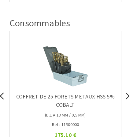
Consommables
COFFRET DE 25 FORETS METAUX HSS 5%
C
COBALT
(D.1 A 13 MM / 0,5 MM)
Ref : 11500000
175.10 €