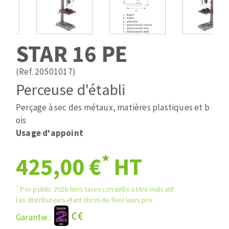
Mèches
Pose des joints
ABRASIFS APPLIQUÉS
Fraises carbure
Nettoyage
Fers et plaquettes
STAR 16 PE
Disques auto-agrippant
Lames de scie à ruban
Patins
(Ref. 20501017)
Disques fibre et papier
Perceuse d'établi
Bandes abrasives
DISQUES ABRASIFS
Feuilles 230 x 280 mm
Perçage à sec des métaux, matières plastiques et b
Cales à poncer et patins
ois
Disques abrasifs agglomérés
Eponges abrasive
Usage d'appoint
Meules d'ébarbage
Plateaux supports
*
425,00 €
HT
TRAITEMENT DE SURFACE
*
Prix public 2026 hors taxes conseillé à titre indicatif.
Les distributeurs étant libres de fixer leurs prix
Disques à lamelles
Garantie :