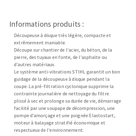
Disque intissé
Disques fibre
Roues à lamelles
Informations produits :
NETTOYAGE
Meules sur tige
Brosses
Découpeuse à disque très légère, compacte et
Aspirateurs
extrêmement maniable.
Meules de tourets
Découpe sur chantier de l'acier, du béton, de la
Feutres à polir
pierre, des tuyaux en fonte, de l'asphalte ou
Bandes sans fin
d'autres matériaux.
Rouleaux d'atelier
Le système anti-vibrations STIHL garantit un bon
MACHINES POUR LE TRAVAIL DU MÉTAL
guidage de la découpeuse à disque pendant la
coupe. La pré-filtration cyclonique supprime la
Tronçonneuses
contrainte journalière de nettoyage du filtre
plissé à sec et prolonge sa durée de vie, démarrage
Scies à ruban
facilité par une soupape de décompression, une
Perceuses
pompe d’amorçage et une poignée Elastostart,
Perceuses magnétiques
moteur à balayage stratifié économique et
OUTILS COUPANTS
Affuteurs de forets
respectueux de l'environnement.
Tourets