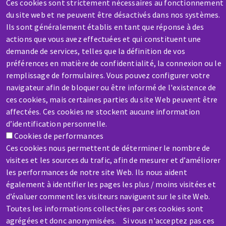
Contactez-nous
Ces cookies sont strictement nécessaires au fonctionnement
du site web et ne peuvent être désactivés dans nos systèmes.
Ils sont généralement établis en tant que réponse à des
actions que vous avez effectuées et qui constituent une
demande de services, telles que la définition de vos
préférences en matière de confidentialité, la connexion ou le
remplissage de formulaires. Vous pouvez configurer votre
SAV / RÉPARATION
navigateur afin de bloquer ou être informé de l'existence de
Une machine cassée ? En panne ?
ces cookies, mais certaines parties du site Web peuvent être
affectées. Ces cookies ne stockent aucune information
Contactez-nous
d’identification personnelle.
Cookies de performances
Ces cookies nous permettent de déterminer le nombre de
visites et les sources du trafic, afin de mesurer et d’améliorer
les performances de notre site Web. Ils nous aident
également à identifier les pages les plus / moins visitées et
Aller
d’évaluer comment les visiteurs naviguent sur le site Web.
au
Toutes les informations collectées par ces cookies sont
contenu
agrégées et donc anonymisées. Si vous n'acceptez pas ces