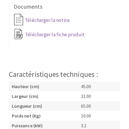
Documents
Fraises scies
Ponceuses
Rubans
Tours à métaux
Télécharger la notice
Fraise HSS
Tables
Forets métaux
Télécharger la fiche produit
Caractéristiques techniques :
Hauteur (cm)
45.00
Largeur (cm)
31.00
Longueur (cm)
65.00
Poids net (Kg)
10.00
Puissance (kW)
3.2