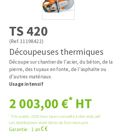
Mèches
Pose des joints
ABRASIFS APPLIQUÉS
Fraises carbure
Nettoyage
Fers et plaquettes
TS 420
Disques auto-agrippant
Lames de scie à ruban
Patins
(Ref. 11198422)
Bandes abrasives
Découpeuses thermiques
Disques fibre et papier
DISQUES ABRASIFS
Feuilles 230 x 280 mm
Découpe sur chantier de l'acier, du béton, de la
Cales à poncer et patins
pierre, des tuyaux en fonte, de l'asphalte ou
Disques abrasifs agglomérés
Plateaux supports
d'autres matériaux.
Meules d'ébarbage
Usage intensif
Eponges abrasive
*
2 003,00 €
HT
TRAITEMENT DE SURFACE
*
Prix public 2026 hors taxes conseillé à titre indicatif.
Les distributeurs étant libres de fixer leurs prix
Disques à lamelles
Garantie : 1 an