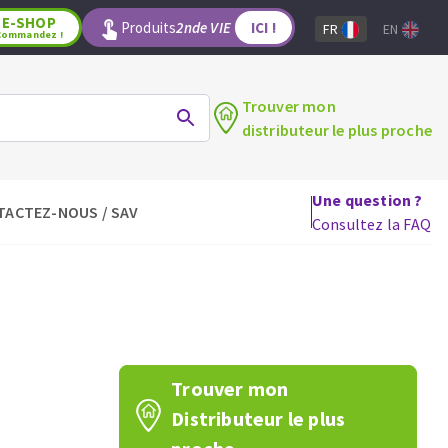
E-SHOP
Produits
2nde VIE
ICI !
FR
EN
Commandez !
Trouver mon
distributeur le plus proche
Une question ?
TACTEZ-NOUS / SAV
LAGE
OUTILS POUR LE BOIS
Consultez la FAQ
Lames de scie circulaire
Lames de scie sauteuse
Lames de scie sabre
Mèches
aux
Fraises carbure
Trouver mon
Fers et plaquettes
Distributeur le plus
Lames de scie à ruban