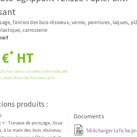
tées à profil
Système auto-nivelant à cale
sant
melles diamantés
Système auto-nivelant à vis
Pose des joints
sage, finition des bois résineux, vernis, peintures, laques, pl
Nettoyage
lastique, carrosserie
nsif
*
 €
HT
ABRASIFS APPLIQUÉS
6 hors taxes conseillé à titre indicatif.
s étant libres de fixer leurs prix
ions produits :
i-
Documents
 + : Travaux de ponçage, lissa
n, à la main des bois résineux,
Télécharger la fiche p