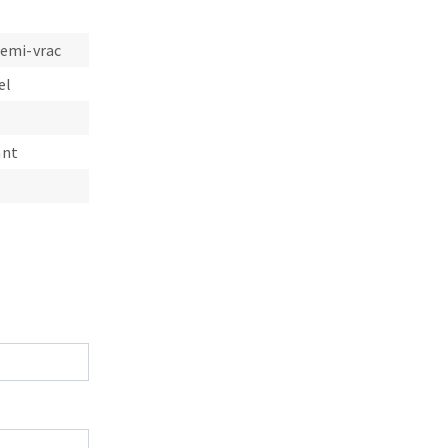
semi-vrac
el
ant