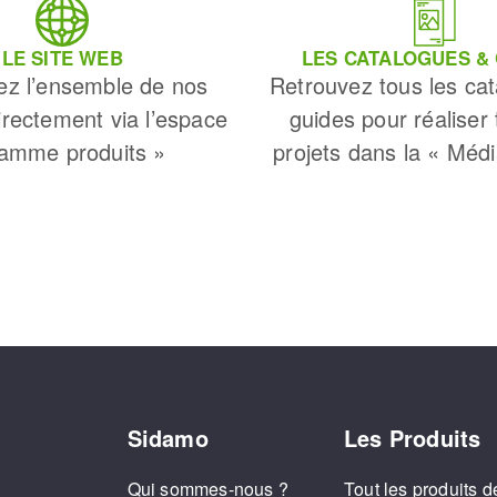
LE SITE WEB
LES CATALOGUES &
ez l’ensemble de nos
Retrouvez tous les cat
irectement via l’espace
guides pour réaliser
amme produits »
projets dans la « Méd
Sidamo
Les Produits
Qui sommes-nous ?
Tout les produits d