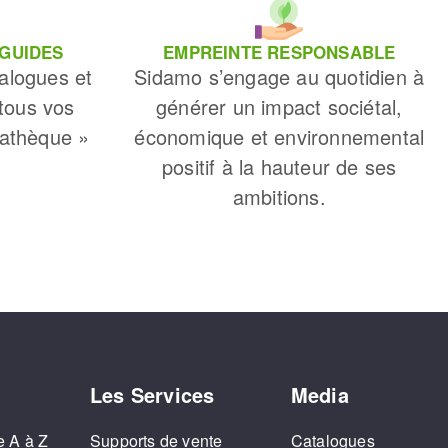
 GUIDES
EMPREINTE RESPONSABLE
alogues et
Sidamo s’engage au quotidien à
 tous vos
générer un impact sociétal,
iathèque »
économique et environnemental
positif à la hauteur de ses
ambitions.
Les Services
Media
e A à Z
Supports de vente
Catalogues