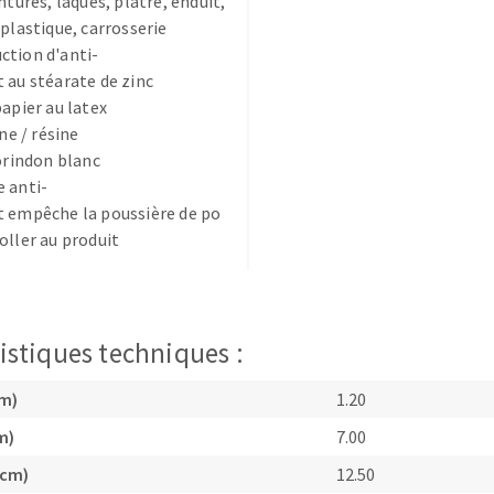
ntures, laques, plâtre, enduit,
 plastique, carrosserie
ction d'anti-
 au stéarate de zinc
papier au latex
ine / résine
corindon blanc
TEMENT DE SURFACE
NETTOYAGE
 anti-
t empêche la poussière de po
melles
Aspirateurs
oller au produit
é
e
elles
ige
istiques techniques :
cm)
1.20
ourets
ir
m)
7.00
fin
(cm)
12.50
telier