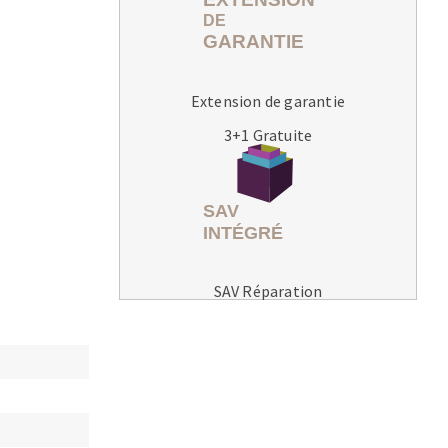
Extension de garantie
3+1 Gratuite
MACHINES POUR LE TRAVAIL DU
MÉTAL
Tronçonneuses
Scies à ruban
Perceuses
SAV Réparation
Perceuses magnétiques
Affuteurs de forets
Tourets
Ponceuses
Tours à métaux
Tables