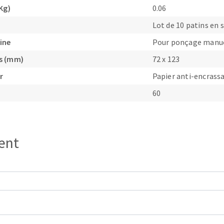
Kg)
0.06
Lot de 10 patins en 
ine
Pour ponçage manu
s (mm)
72 x 123
OUTILS COUPANTS
r
Papier anti-encrass
60
ient