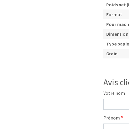
Poids net (
Format
Pour mach
Dimension
Type papie
Fraises scies
Grain
Rubans
Fraise HSS
Forets métaux
Avis cl
Votre nom
Prénom