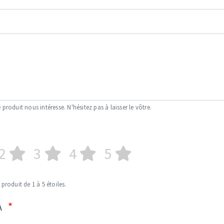
 produit nous intéresse. N'hésitez pas à laisser le vôtre.
2
3
4
5
 produit de 1 à 5 étoiles.
A