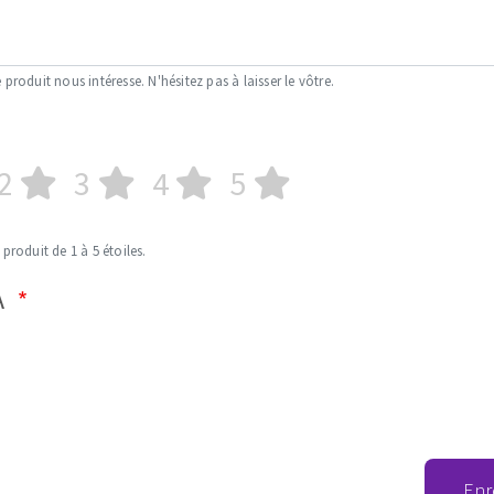
 produit nous intéresse. N'hésitez pas à laisser le vôtre.
2
3
4
5
 produit de 1 à 5 étoiles.
A
Enr