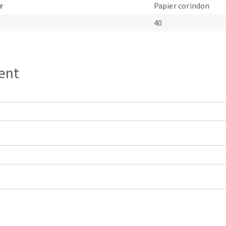
r
Papier corindon
40
ient
OUTILS COUPANTS