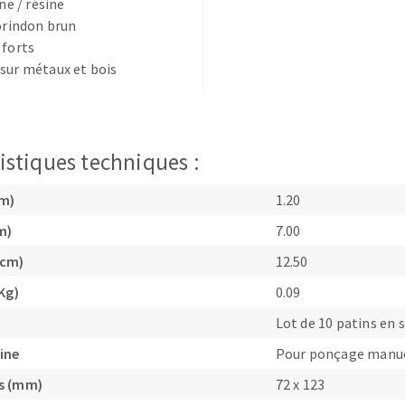
ine / résine
corindon brun
 forts
sur métaux et bois
TEMENT DE SURFACE
NETTOYAGE
istiques techniques :
melles
Aspirateurs
cm)
1.20
é
e
m)
7.00
elles
(cm)
12.50
ige
Kg)
0.09
Lot de 10 patins en 
ourets
ine
Pour ponçage manu
ir
fin
s (mm)
72 x 123
telier