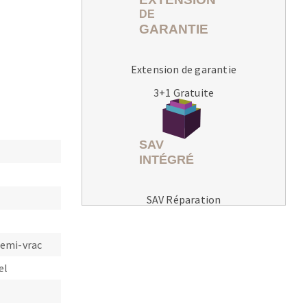
Extension de garantie
3+1 Gratuite
MACHINES POUR LE TRAVAIL DU
MÉTAL
Tronçonneuses
Scies à ruban
Perceuses
SAV Réparation
Perceuses magnétiques
Affuteurs de forets
semi-vrac
Tourets
el
Ponceuses
Tours à métaux
Tables