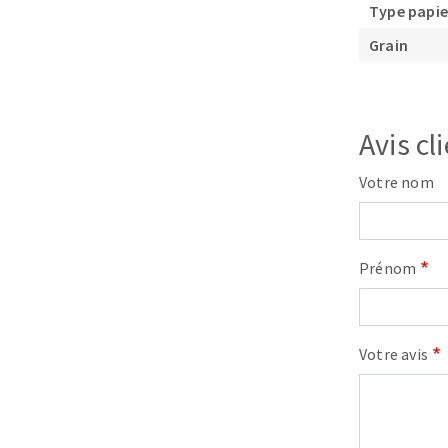
Type papie
Grain
Avis cl
Fraises scies
Votre nom
Rubans
Fraise HSS
Forets métaux
Prénom
Votre avis