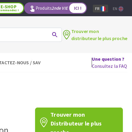
E-SHOP
Produits
2nde VIE
ICI !
FR
EN
Commandez !
Trouver mon
distributeur le plus proche
Une question ?
TACTEZ-NOUS / SAV
LAGE
OUTILS POUR LE BOIS
Consultez la FAQ
Lames de scie circulaire
Lames de scie sauteuse
Lames de scie sabre
Mèches
aux
Fraises carbure
Trouver mon
Fers et plaquettes
Distributeur le plus
Lames de scie à ruban
don