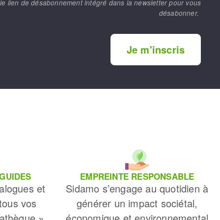
le lien de désabonnement intégré dans la newsletter pour vous
désabonner.
Je m'inscris
 GUIDES
EMPREINTE RESPONSABLE
alogues et
Sidamo s’engage au quotidien à
 tous vos
générer un impact sociétal,
iathèque »
économique et environnemental