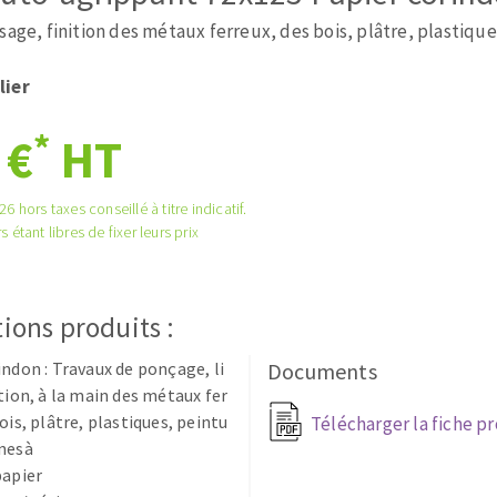
tées à profil
Système auto-nivelant à cale
sage, finition des métaux ferreux, des bois, plâtre, plastiqu
melles diamantés
Système auto-nivelant à vis
Pose des joints
lier
Nettoyage
*
 €
HT
6 hors taxes conseillé à titre indicatif.
s étant libres de fixer leurs prix
ABRASIFS APPLIQUÉS
ions produits :
indon : Travaux de ponçage, li
Documents
ition, à la main des métaux fer
ois, plâtre, plastiques, peintu
Télécharger la fiche p
nnesà
papier