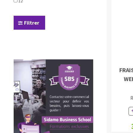
12
Filtrer
Fraises scies
Rubans
FRAI
Fraise HSS
WE
Forets métaux
R