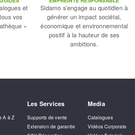
 GUIDES
EMPREINTE RESPONSABLE
alogues et
Sidamo s’engage au quotidien à
 tous vos
générer un impact sociétal,
iathèque »
économique et environnemental
positif à la hauteur de ses
ambitions.
Les Services
Media
e A à Z
Supports de vente
Catalogues
o
Extension de garantie
Vidéos Corporate