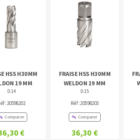
OUTILS COUPANTS
SE HSS H30MM
FRAISE HSS H30MM
FR
LDON 19 MM
WELDON 19 MM
D.14
D.15
éf : 20598202
Réf : 20598203
Comparer
Comparer
36,30 €
36,30 €