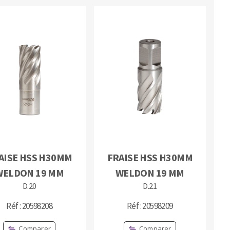
AISE HSS H30MM
FRAISE HSS H30MM
WELDON 19 MM
WELDON 19 MM
D.20
D.21
Réf : 20598208
Réf : 20598209
Comparer
Comparer