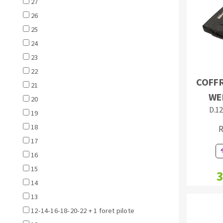
27
Eponges abrasive
26
25
24
23
22
DISQUES ABRASIFS
TRAI
COFFR
21
WE
Disques abrasifs agglomérés
Disques à la
20
D.12
Meules d'ébarbage
Disque intiss
19
Disques fibr
18
R
Roues à lam
17
Meules sur t
16
Brosses
15
3
Meules de t
14
Feutres à pol
13
Bandes sans 
12-14-16-18-20-22 + 1 foret pilote
Rouleaux d'a