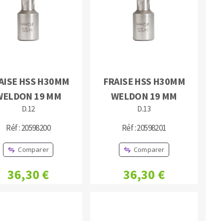
MACHINES POUR LE TRAVAIL DU
AISE HSS H30MM
FRAISE HSS H30MM
MÉTAL
WELDON 19 MM
WELDON 19 MM
D.12
D.13
Tronçonneuses
Scies à ruban
Réf : 20598200
Réf : 20598201
Perceuses
Comparer
Comparer
Perceuses magnétiques
Affuteurs de forets
36,30 €
36,30 €
Tourets
Ponceuses
Tours à métaux
Tables