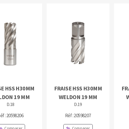
SE HSS H30MM
FRAISE HSS H30MM
FR
LDON 19 MM
WELDON 19 MM
D.18
D.19
éf : 20598206
Réf : 20598207
Comparer
Comparer