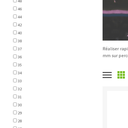
48
Scies de table
Roues diaman
46
Système grands formats
Disques à la
44
Table de travail
42
40
38
Réaliser rap
37
mm sur perc
36
35
34
Disques auto-agrippant
33
Patins
32
Bandes abrasives
31
Disques fibre et papier
30
Feuilles 230 x 280 mm
29
Cales à poncer et patins
28
Plateaux supports