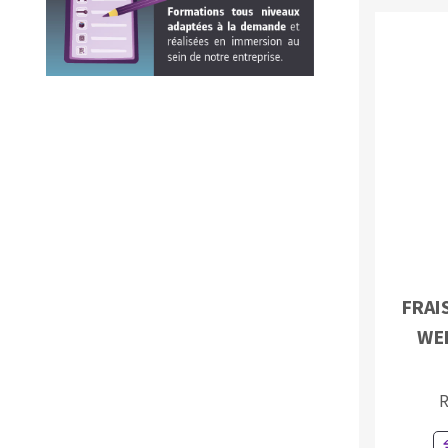
FRAI
WE
R