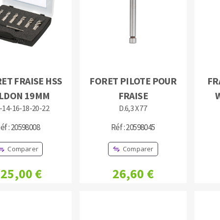
TEMENT DE SURFACE
NETTOYAGE
ET FRAISE HSS
FORET PILOTE POUR
FR
LDON 19MM
FRAISE
melles
Aspirateurs
-14-16-18-20-22
D.6,3 X 77
é
e
éf : 20598008
Réf : 20598045
elles
Comparer
Comparer
ige
25,00 €
26,60 €
ourets
ir
fin
telier