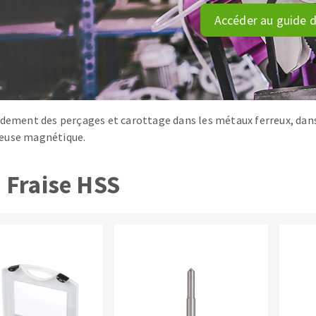
tées à profil
Système auto-nivelant à vis
Accéder au guide d
melles diamantés
Système auto-nivelant à cale
Pose des joints
Nettoyage
idement des perçages et carottage dans les métaux ferreux, dan
euse magnétique.
ABRASIFS APPLIQUÉS
Fraise HSS