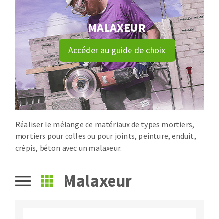
Disque intissé
Disques fibre
MALAXEUR
Roues à lamelles
NETTOYAGE
Meules sur tige
Accéder au guide de choix
Brosses
Aspirateurs
Meules de tourets
Feutres à polir
Bandes sans fin
Rouleaux d'atelier
MACHINES POUR LE TRAVAIL DU MÉTAL
Réaliser le mélange de matériaux de types mortiers,
mortiers pour colles ou pour joints, peinture, enduit,
crépis, béton avec un malaxeur.
Tronçonneuses
Scies à ruban
Malaxeur
Perceuses
Perceuses magnétiques
OUTILS COUPANTS
Affuteurs de forets
Tourets