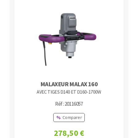
Fraises scies
Ponceuses
Rubans
Tours à métaux
Fraise HSS
Tables
Forets métaux
MALAXEUR MALAX 160
AVEC TIGES D140 ET D160-1700W
Réf : 20116057
Comparer
278,50 €