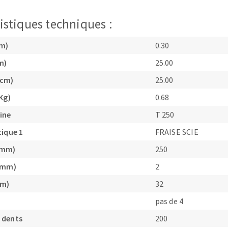
istiques techniques :
cm)
0.30
m)
25.00
TEMENT DE SURFACE
NETTOYAGE
(cm)
25.00
Kg)
0.68
melles
Aspirateurs
é
ine
T 250
e
tique 1
FRAISE SCIE
elles
(mm)
250
ige
 (mm)
2
mm)
32
ourets
ir
pas de 4
fin
 dents
200
telier