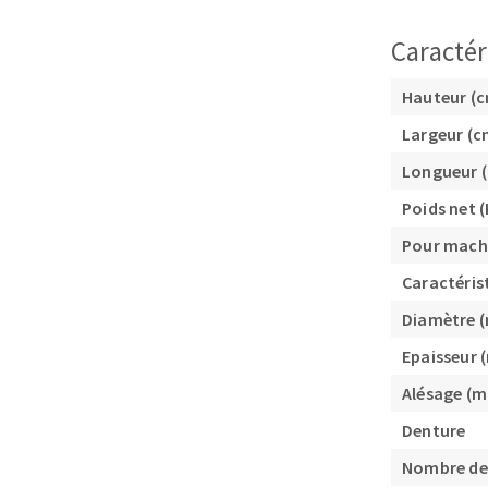
Plateaux supports
Caractér
Hauteur (
Largeur (c
DISQUES ABRASIFS
TRAI
Longueur 
Poids net (
Disques abrasifs agglomérés
Disques à la
Meules d'ébarbage
Disque intiss
Pour mach
Disques fibr
Caractéris
Roues à lam
Diamètre 
Meules sur t
Epaisseur
Brosses
Alésage (
Meules de t
Feutres à pol
Denture
Bandes sans 
Nombre de
Rouleaux d'a