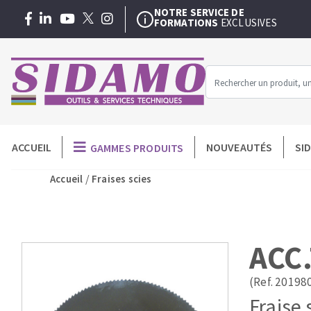
NOTRE SERVICE DE
FORMATIONS
EXCLUSIVES
SAV/RÉPARATION
DANS UN DELAI DE 48H
EXTENSION DE GARANTIE
3 + 1 AN
GRATUITE
NOTRE SERVICE DE
FORMATIONS
EXCLUSIVES
SAV/RÉPARATION
DANS UN DELAI DE 48H
Menu
ACCUEIL
NOUVEAUTÉS
SI
GAMMES PRODUITS
MACHINES POUR LE BATIMENT
O
-
/
Accueil
Fraises scies
Meuleuses angulaires
Disques dia
Professionnel
Surfaceuses à béton
Assiettes à 
Découpeuses
Plateaux à 
Carotteuses
Couronnes 
ACC
Coupe carreaux manuels
Trépans dia
Malaxeur
Meules diama
(Ref. 20198
Scies de carrelage
Roues diaman
Fraise 