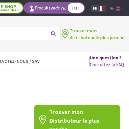
E-SHOP
Produits
2nde VIE
ICI !
FR
EN
Commandez !
Trouver mon
distributeur le plus proche
Une question ?
TACTEZ-NOUS / SAV
LAGE
OUTILS POUR LE BOIS
Consultez la FAQ
Lames de scie circulaire
Lames de scie sauteuse
Lames de scie sabre
Mèches
aux
Fraises carbure
Trouver mon
Fers et plaquettes
Distributeur le plus
Lames de scie à ruban