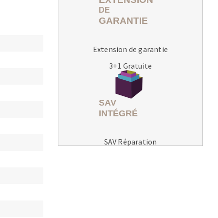
Extension de garantie
3+1 Gratuite
MACHINES POUR LE TRAVAIL DU
MÉTAL
Tronçonneuses
Scies à ruban
Perceuses
SAV Réparation
Perceuses magnétiques
Affuteurs de forets
Tourets
Ponceuses
Tours à métaux
Tables