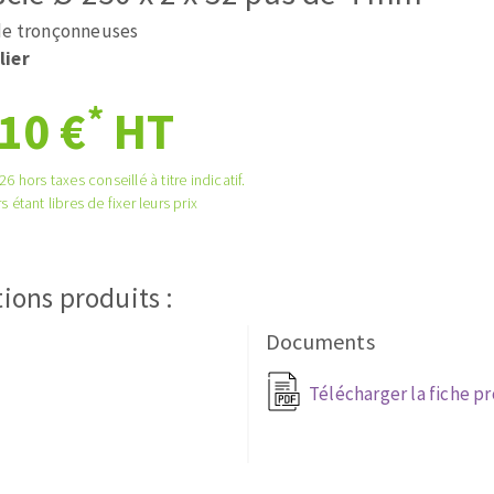
és
Système auto-nivelant à vis
de tronçonneuses
melles diamantés
Système auto-nivelant à cale
lier
Pose des joints
Nettoyage
*
10 €
HT
6 hors taxes conseillé à titre indicatif.
s étant libres de fixer leurs prix
ABRASIFS APPLIQUÉS
ions produits :
Documents
Télécharger la fiche p