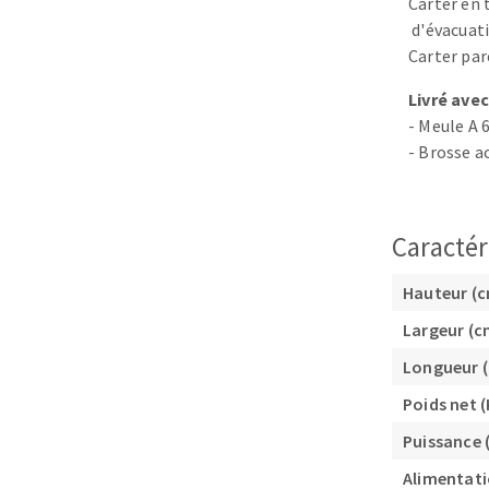
Carter en t
Plateaux supports
d'évacuati
Carter par
Livré avec
- Meule A 
- Brosse a
DISQUES ABRASIFS
TRAI
Disques abrasifs agglomérés
Disques à la
Caractér
Meules d'ébarbage
Disque intiss
Disques fibr
Hauteur (
Roues à lam
Largeur (c
Meules sur t
Longueur 
Brosses
Meules de t
Poids net (
Feutres à pol
Puissance 
Bandes sans 
Alimentati
Rouleaux d'a