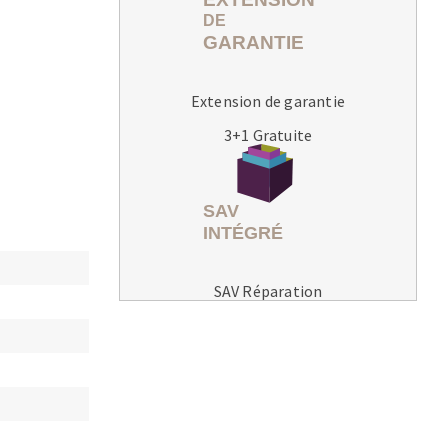
Extension de garantie
3+1 Gratuite
MACHINES POUR LE TRAVAIL DU
MÉTAL
Tronçonneuses
Scies à ruban
Perceuses
SAV Réparation
Perceuses magnétiques
Affuteurs de forets
Tourets
Ponceuses
Tours à métaux
Tables