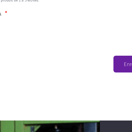
 produit de 1 à 5 étoiles.
A
Enr