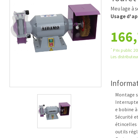
Scies de table
Roues diaman
Meulage à s
Système grands formats
Disques à la
Usage d'ap
Table de travail
166,
*
Prix public 202
Les distributeur
Informat
Disques auto-agrippant
Patins
Montage su
Bandes abrasives
Interrupte
Disques fibre et papier
e bobine 
Sécurité e
Feuilles 230 x 280 mm
étincelles
Cales à poncer et patins
outils rég
Eponges abrasive