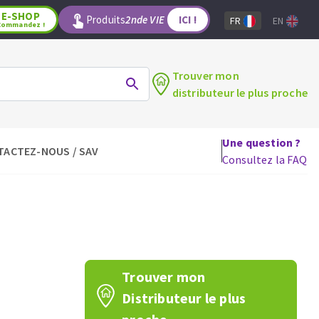
E-SHOP
Produits
2nde VIE
ICI !
FR
EN
Commandez !
Trouver mon
distributeur le plus proche
Une question ?
TACTEZ-NOUS / SAV
LAGE
OUTILS POUR LE BOIS
Consultez la FAQ
Lames de scie circulaire
Lames de scie sauteuse
Lames de scie sabre
Mèches
aux
Fraises carbure
Trouver mon
Fers et plaquettes
Distributeur le plus
Lames de scie à ruban