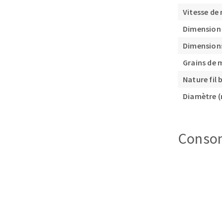
Vitesse de 
Dimension 
Dimensions
Grains de 
Nature fil 
Fraises scies
Diamètre 
Rubans
Fraise HSS
Forets métaux
Conso