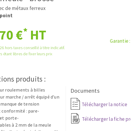
tées à profil
Système auto-nivelant à cale
ec de métaux ferreux
melles diamantés
Système auto-nivelant à vis
point
Pose des joints
Nettoyage
*
70 €
HT
Garantie 
6 hors taxes conseillé à titre indicatif.
s étant libres de fixer leurs prix
ABRASIFS APPLIQUÉS
ions produits :
r roulements à billes
Documents
ur marche / arrêt équipé d'un
à manque de tension
Télécharger la notice
t conformité : pare-
 et porte-
Télécharger la fiche p
lables à 2 mm de la meule