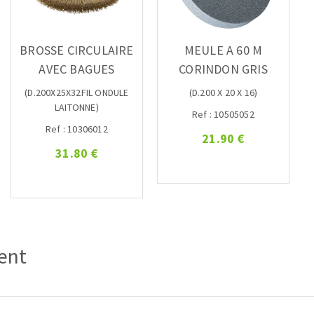
BROSSE CIRCULAIRE
MEULE A 60 M
AVEC BAGUES
CORINDON GRIS
(D.200X25X32FIL ONDULE
(D.200 X 20 X 16)
LAITONNE)
Ref : 10505052
Ref : 10306012
21.90 €
31.80 €
ient