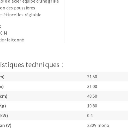
ôle d'acier équipé d'une grille
on des poussières
e-étincelles réglable
:
60 M
cier laitonné
TEMENT DE SURFACE
NETTOYAGE
melles
Aspirateurs
istiques techniques :
é
e
cm)
31.50
elles
m)
31.00
ige
(cm)
48.50
ourets
Kg)
10.80
ir
(kW)
0.4
fin
on (V)
230V mono
telier