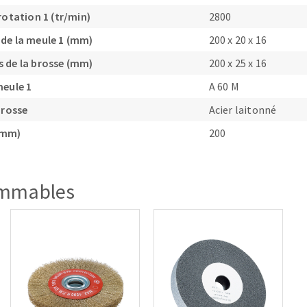
rotation 1 (tr/min)
2800
de la meule 1 (mm)
200 x 20 x 16
 de la brosse (mm)
200 x 25 x 16
meule 1
A 60 M
OUTILS COUPANTS
brosse
Acier laitonné
(mm)
200
mmables